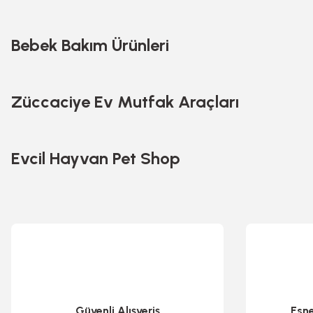
Bebek Bakım Ürünleri
Sepete Ekle
Sepete Ekle
Züccaciye Ev Mutfak Araçları
Evcil Hayvan Pet Shop
Tadelle 30 GR Sütlü 
Eti Çikolata Antep Fıstıklı Kare 65 GR
Güvenli Alışveriş
Esn