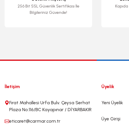
37,00 TL
110,00 TL
256 Bit SSL Güvenlik Sertifikası İle
Kapıda 
Bilgileriniz Güvende!
Sepete Ek
Sepete Ekle
İletişim
Üyelik
Fırat Mahallesi Urfa Bulv. Çeysa Serhat
Yeni Üyelik
Plaza No:116/BC Kayapınar / DİYARBAKIR
Üye Girişi
eticaret@carmar.com.tr