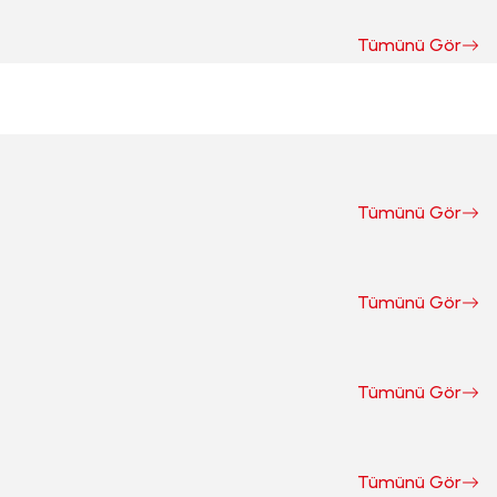
Kuzu Gerdan Haşlamalık KG
Tümünü Gör
725,00 TL
Tümünü Gör
Sepete Ekle
Tümünü Gör
Tümünü Gör
uz İthal KG
Ç-Karpuz Kg
69,99 TL
12,99 TL
Diyarzade Tost Ekmek 450 GR
Tümünü Gör