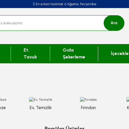
En erken teslimat:
6 Ağustos, Perşembe
Ara
Et,
Gıda
İçecekle
Tavuk
Şekerleme
bze
Ev, Temizlik
Fırından
Popüler Ürünler