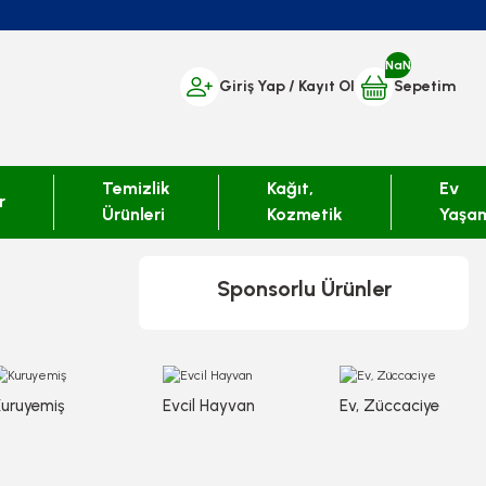
NaN
Giriş Yap
/ Kayıt Ol
Sepetim
Temizlik
Kağıt,
Ev
r
Ürünleri
Kozmetik
Yaşa
Sponsorlu Ürünler
Kuruyemiş
Evcil Hayvan
Ev, Züccaciye