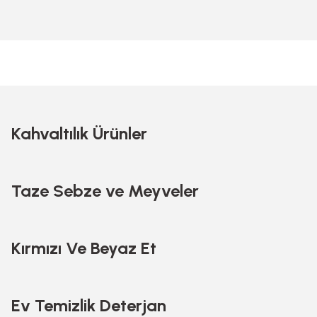
Kahvaltılık Ürünler
Taze Sebze ve Meyveler
Kırmızı Ve Beyaz Et
Nutella 400 GR
İçim Şef Yemeklik Kr
189,00 TL
62,00 TL
Ev Temizlik Deterjan