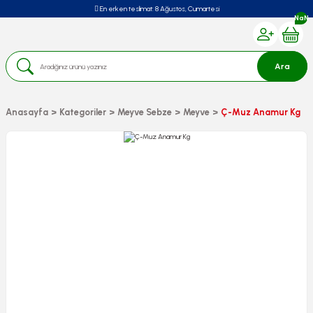
En erken teslimat:
8 Ağustos, Cumartesi
NaN
Ara
Anasayfa
Kategoriler
Meyve Sebze
Meyve
Ç-Muz Anamur Kg