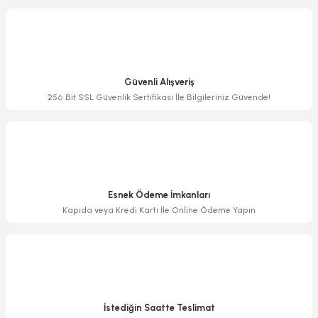
Görüş ve önerileriniz için teşekkür ederiz.
Ürün resmi kalitesiz, bozuk veya görüntülenemiyor.
Ürün açıklamasında eksik bilgiler bulunuyor.
Güvenli Alışveriş
Ürün bilgilerinde hatalar bulunuyor.
256 Bit SSL Güvenlik Sertifikası İle Bilgileriniz Güvende!
Ürün fiyatı diğer sitelerden daha pahalı.
Bu ürüne benzer farklı alternatifler olmalı.
Esnek Ödeme İmkanları
Kapıda veya Kredi Kartı İle Online Ödeme Yapın
Gönder
İstediğin Saatte Teslimat