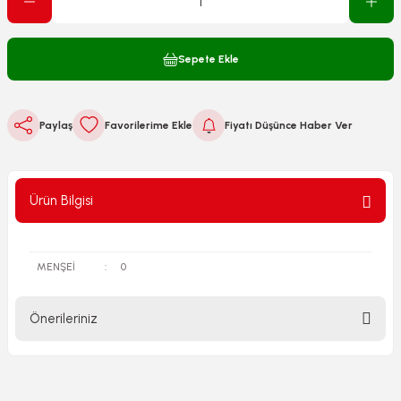
Sepete Ekle
Paylaş
Fiyatı Düşünce Haber Ver
Ürün Bilgisi
MENŞEİ
:
0
Önerileriniz
Bu ürünün fiyat bilgisi, resim, ürün açıklamalarında ve diğer
konularda yetersiz gördüğünüz noktaları öneri formunu
kullanarak tarafımıza iletebilirsiniz.