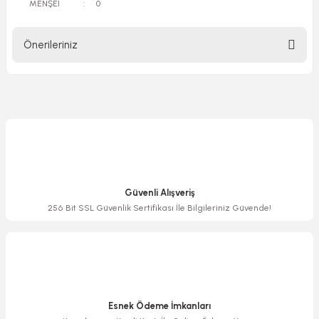
MENŞEİ
:
0
Önerileriniz
Bu ürünün fiyat bilgisi, resim, ürün açıklamalarında ve diğer
konularda yetersiz gördüğünüz noktaları öneri formunu
kullanarak tarafımıza iletebilirsiniz.
Görüş ve önerileriniz için teşekkür ederiz.
Ürün resmi kalitesiz, bozuk veya görüntülenemiyor.
Ürün açıklamasında eksik bilgiler bulunuyor.
Güvenli Alışveriş
Ürün bilgilerinde hatalar bulunuyor.
256 Bit SSL Güvenlik Sertifikası İle Bilgileriniz Güvende!
Ürün fiyatı diğer sitelerden daha pahalı.
Bu ürüne benzer farklı alternatifler olmalı.
Esnek Ödeme İmkanları