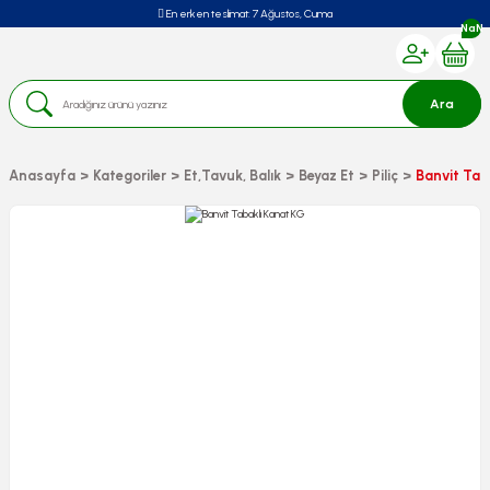
En erken teslimat:
7 Ağustos, Cuma
NaN
Ara
Anasayfa
Kategoriler
Et,Tavuk, Balık
Beyaz Et
Piliç
Banvit Tab