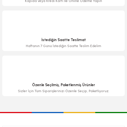
Kapıda veya Kredi Kartı İle Online Ödeme Yapın
Gönder
İstediğin Saatte Teslimat
Haftanın 7 Günü İstediğin Saatte Teslim Edelim
Özenle Seçilmiş, Paketlenmiş Ürünler
Sizler İçin Tüm Siparişlerinizi Özenle Seçip, Paketliyoruz.