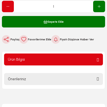
Sepete Ekle
Paylaş
Fiyatı Düşünce Haber Ver
Ürün Bilgisi
Önerileriniz
Bu ürünün fiyat bilgisi, resim, ürün açıklamalarında ve diğer
konularda yetersiz gördüğünüz noktaları öneri formunu
kullanarak tarafımıza iletebilirsiniz.
Görüş ve önerileriniz için teşekkür ederiz.