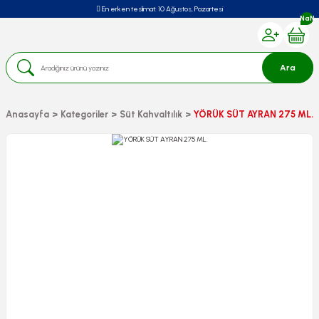
En erken teslimat:
10 Ağustos, Pazartesi
NaN
Ara
Anasayfa
Kategoriler
Süt Kahvaltılık
YÖRÜK SÜT AYRAN 275 ML.