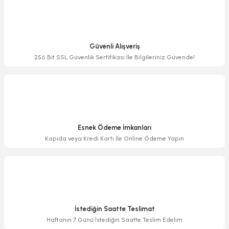
Ürün resmi kalitesiz, bozuk veya görüntülenemiyor.
Ürün açıklamasında eksik bilgiler bulunuyor.
Güvenli Alışveriş
Ürün bilgilerinde hatalar bulunuyor.
256 Bit SSL Güvenlik Sertifikası İle Bilgileriniz Güvende!
Ürün fiyatı diğer sitelerden daha pahalı.
Bu ürüne benzer farklı alternatifler olmalı.
Esnek Ödeme İmkanları
Kapıda veya Kredi Kartı İle Online Ödeme Yapın
Gönder
İstediğin Saatte Teslimat
Haftanın 7 Günü İstediğin Saatte Teslim Edelim