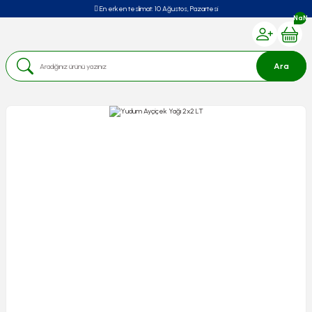
En erken teslimat:
10 Ağustos, Pazartesi
NaN
Ara