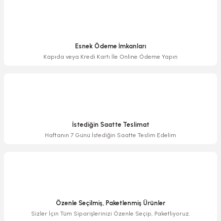
Bu ürüne benzer farklı alternatifler olmalı.
Esnek Ödeme İmkanları
Kapıda veya Kredi Kartı İle Online Ödeme Yapın
Gönder
İstediğin Saatte Teslimat
Haftanın 7 Günü İstediğin Saatte Teslim Edelim
Özenle Seçilmiş, Paketlenmiş Ürünler
Sizler İçin Tüm Siparişlerinizi Özenle Seçip, Paketliyoruz.