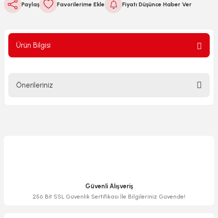
Paylaş
Fiyatı Düşünce Haber Ver
Ürün Bilgisi
Önerileriniz
Bu ürünün fiyat bilgisi, resim, ürün açıklamalarında ve diğer
konularda yetersiz gördüğünüz noktaları öneri formunu
kullanarak tarafımıza iletebilirsiniz.
Görüş ve önerileriniz için teşekkür ederiz.
Ürün resmi kalitesiz, bozuk veya görüntülenemiyor.
Ürün açıklamasında eksik bilgiler bulunuyor.
Güvenli Alışveriş
Ürün bilgilerinde hatalar bulunuyor.
256 Bit SSL Güvenlik Sertifikası İle Bilgileriniz Güvende!
Ürün fiyatı diğer sitelerden daha pahalı.