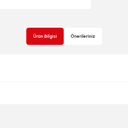
Ürün Bilgisi
Önerileriniz
rda yetersiz gördüğünüz noktaları öneri formunu kullanarak tarafımıza ileteb