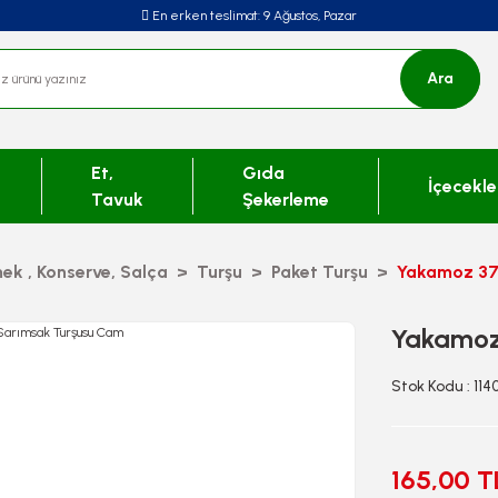
En erken teslimat:
9 Ağustos, Pazar
Ara
Et,
Gıda
İçecekle
Tavuk
Şekerleme
ek , Konserve, Salça
Turşu
Paket Turşu
Yakamoz 37
Yakamoz
Stok Kodu : 11
165,00 T