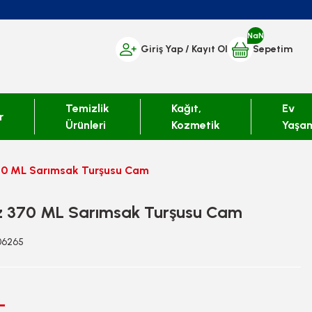
NaN
Giriş Yap
/ Kayıt Ol
Sepetim
Temizlik
Kağıt,
Ev
r
Ürünleri
Kozmetik
Yaşa
0 ML Sarımsak Turşusu Cam
 370 ML Sarımsak Turşusu Cam
406265
L