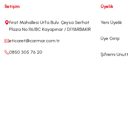
İletişim
Üyelik
Fırat Mahallesi Urfa Bulv. Çeysa Serhat
Yeni Üyelik
Plaza No:116/BC Kayapınar / DİYARBAKIR
Üye Girişi
eticaret@carmar.com.tr
0850 305 76 20
Şifremi Unu