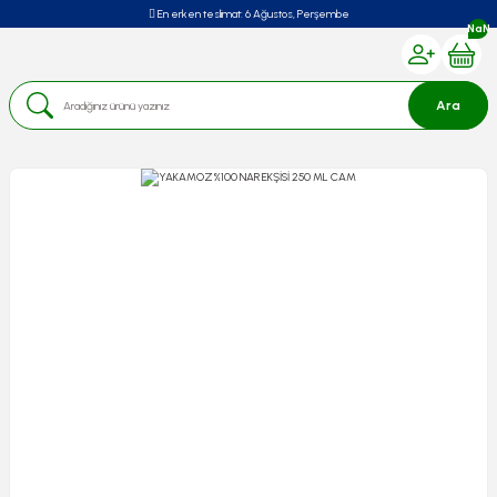
En erken teslimat:
6 Ağustos, Perşembe
NaN
Ara