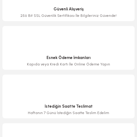
Ürün açıklamasında eksik bilgiler bulunuyor.
Güvenli Alışveriş
Ürün bilgilerinde hatalar bulunuyor.
256 Bit SSL Güvenlik Sertifikası İle Bilgileriniz Güvende!
Ürün fiyatı diğer sitelerden daha pahalı.
Bu ürüne benzer farklı alternatifler olmalı.
Esnek Ödeme İmkanları
Kapıda veya Kredi Kartı İle Online Ödeme Yapın
Gönder
İstediğin Saatte Teslimat
Haftanın 7 Günü İstediğin Saatte Teslim Edelim