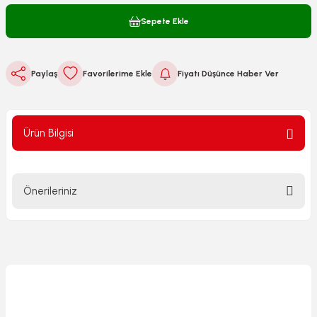
Sepete Ekle
Paylaş
Fiyatı Düşünce Haber Ver
Ürün Bilgisi
Önerileriniz
Bu ürünün fiyat bilgisi, resim, ürün açıklamalarında ve diğer
konularda yetersiz gördüğünüz noktaları öneri formunu
kullanarak tarafımıza iletebilirsiniz.
Görüş ve önerileriniz için teşekkür ederiz.
Ürün resmi kalitesiz, bozuk veya görüntülenemiyor.