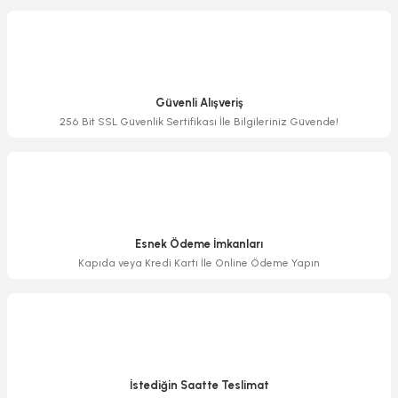
Görüş ve önerileriniz için teşekkür ederiz.
Ürün resmi kalitesiz, bozuk veya görüntülenemiyor.
Ürün açıklamasında eksik bilgiler bulunuyor.
Güvenli Alışveriş
Ürün bilgilerinde hatalar bulunuyor.
256 Bit SSL Güvenlik Sertifikası İle Bilgileriniz Güvende!
Ürün fiyatı diğer sitelerden daha pahalı.
Bu ürüne benzer farklı alternatifler olmalı.
Esnek Ödeme İmkanları
Kapıda veya Kredi Kartı İle Online Ödeme Yapın
Gönder
İstediğin Saatte Teslimat