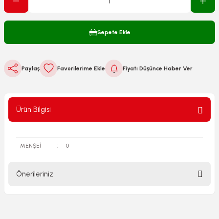
Sepete Ekle
Paylaş
Fiyatı Düşünce Haber Ver
Ürün Bilgisi
MENŞEİ
:
0
Önerileriniz
Bu ürünün fiyat bilgisi, resim, ürün açıklamalarında ve diğer
konularda yetersiz gördüğünüz noktaları öneri formunu
kullanarak tarafımıza iletebilirsiniz.