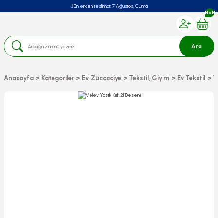
En erken teslimat:
7 Ağustos, Cuma
NaN
Ara
Anasayfa
Kategoriler
Ev, Züccaciye
Tekstil, Giyim
Ev Tekstil
Y