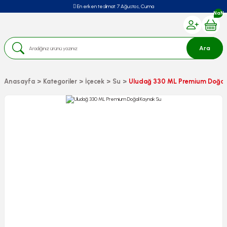
En erken teslimat:
7 Ağustos, Cuma
NaN
Ara
Anasayfa
Kategoriler
İçecek
Su
Uludağ 330 ML Premium Doğal