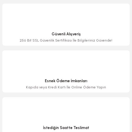
Görüş ve önerileriniz için teşekkür ederiz.
Ürün resmi kalitesiz, bozuk veya görüntülenemiyor.
Ürün açıklamasında eksik bilgiler bulunuyor.
Güvenli Alışveriş
Ürün bilgilerinde hatalar bulunuyor.
256 Bit SSL Güvenlik Sertifikası İle Bilgileriniz Güvende!
Ürün fiyatı diğer sitelerden daha pahalı.
Bu ürüne benzer farklı alternatifler olmalı.
Esnek Ödeme İmkanları
Kapıda veya Kredi Kartı İle Online Ödeme Yapın
Gönder
İstediğin Saatte Teslimat