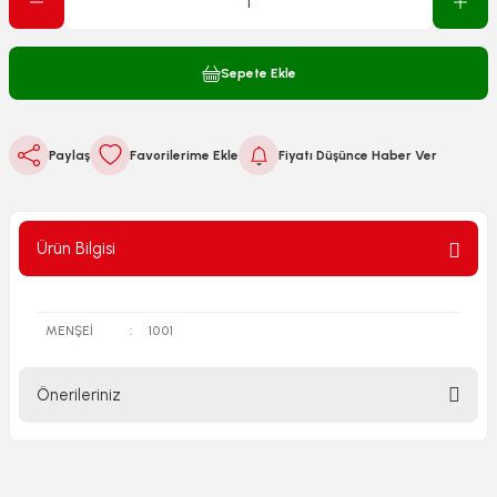
Sepete Ekle
Paylaş
Fiyatı Düşünce Haber Ver
Ürün Bilgisi
MENŞEİ
:
1001
Önerileriniz
Bu ürünün fiyat bilgisi, resim, ürün açıklamalarında ve diğer
konularda yetersiz gördüğünüz noktaları öneri formunu
kullanarak tarafımıza iletebilirsiniz.