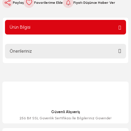
Paylaş
Fiyatı Düşünce Haber Ver
Ürün Bilgisi
Önerileriniz
Bu ürünün fiyat bilgisi, resim, ürün açıklamalarında ve diğer
konularda yetersiz gördüğünüz noktaları öneri formunu
kullanarak tarafımıza iletebilirsiniz.
Görüş ve önerileriniz için teşekkür ederiz.
Ürün resmi kalitesiz, bozuk veya görüntülenemiyor.
Ürün açıklamasında eksik bilgiler bulunuyor.
Güvenli Alışveriş
Ürün bilgilerinde hatalar bulunuyor.
256 Bit SSL Güvenlik Sertifikası İle Bilgileriniz Güvende!
Ürün fiyatı diğer sitelerden daha pahalı.