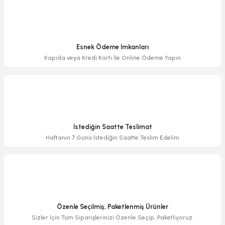
Bu ürüne benzer farklı alternatifler olmalı.
Esnek Ödeme İmkanları
Kapıda veya Kredi Kartı İle Online Ödeme Yapın
Gönder
İstediğin Saatte Teslimat
Haftanın 7 Günü İstediğin Saatte Teslim Edelim
Özenle Seçilmiş, Paketlenmiş Ürünler
Sizler İçin Tüm Siparişlerinizi Özenle Seçip, Paketliyoruz.