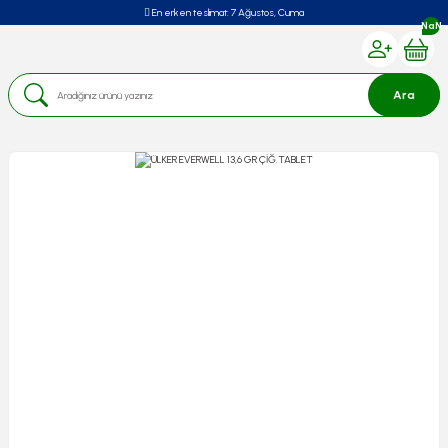
En erken teslimat:
7 Ağustos, Cuma
NaN
Ara