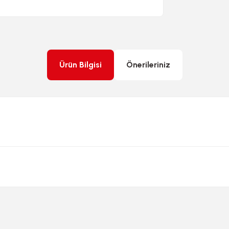
Ürün Bilgisi
Önerileriniz
rda yetersiz gördüğünüz noktaları öneri formunu kullanarak tarafımıza ileteb