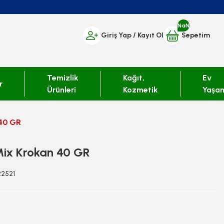
NaN
Giriş Yap
/ Kayıt Ol
Sepetim
Temizlik
Kağıt,
Ev
r
Ürünleri
Kozmetik
Yaşa
40 GR
ix Krokan 40 GR
22521