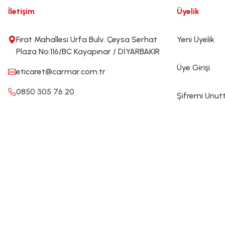
İletişim
Üyelik
Fırat Mahallesi Urfa Bulv. Çeysa Serhat
Yeni Üyelik
Plaza No:116/BC Kayapınar / DİYARBAKIR
Üye Girişi
eticaret@carmar.com.tr
0850 305 76 20
Şifremi Unu