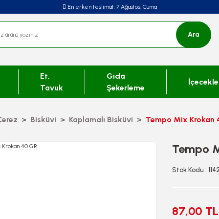
En erken teslimat:
7 Ağustos, Cuma
Ara
Et,
Gıda
İçecekle
Tavuk
Şekerleme
Çerez
Bisküvi
Kaplamalı Bisküvi
Tempo Mix Krokan 
Tempo M
Stok Kodu : 114
87,00 TL