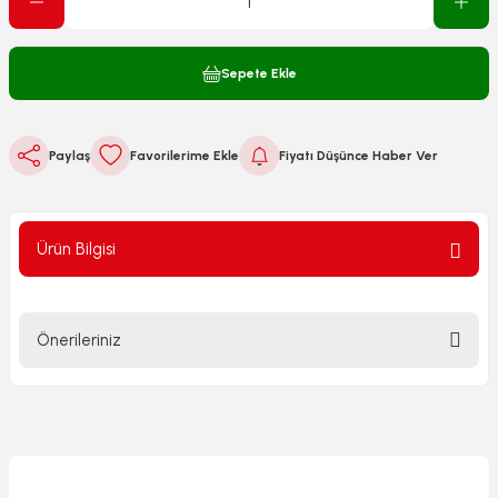
Sepete Ekle
Paylaş
Fiyatı Düşünce Haber Ver
Ürün Bilgisi
Önerileriniz
Bu ürünün fiyat bilgisi, resim, ürün açıklamalarında ve diğer
konularda yetersiz gördüğünüz noktaları öneri formunu
kullanarak tarafımıza iletebilirsiniz.
Görüş ve önerileriniz için teşekkür ederiz.