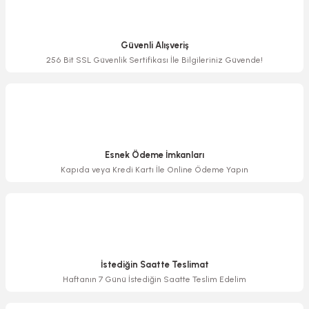
Ürün resmi kalitesiz, bozuk veya görüntülenemiyor.
Ürün açıklamasında eksik bilgiler bulunuyor.
Güvenli Alışveriş
Ürün bilgilerinde hatalar bulunuyor.
256 Bit SSL Güvenlik Sertifikası İle Bilgileriniz Güvende!
Ürün fiyatı diğer sitelerden daha pahalı.
Bu ürüne benzer farklı alternatifler olmalı.
Esnek Ödeme İmkanları
Kapıda veya Kredi Kartı İle Online Ödeme Yapın
Gönder
İstediğin Saatte Teslimat
Haftanın 7 Günü İstediğin Saatte Teslim Edelim