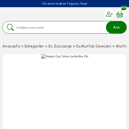
En erken teslimat:
9 Ağustos, Pazar
NaN
Ara
Anasayfa
Kategoriler
Ev, Züccaciye
Ev,Mutfak Gereçleri
Mutfak