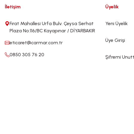
İletişim
Üyelik
Fırat Mahallesi Urfa Bulv. Çeysa Serhat
Yeni Üyelik
Plaza No:116/BC Kayapınar / DİYARBAKIR
Üye Girişi
eticaret@carmar.com.tr
0850 305 76 20
Şifremi Unu