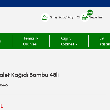
NaN
Giriş Yap
/ Kayıt Ol
Sepetim
Temizlik
Kağıt,
Ev
r
Ürünleri
Kozmetik
Yaşa
alet Kağıdı Bambu 48li
30445
TL