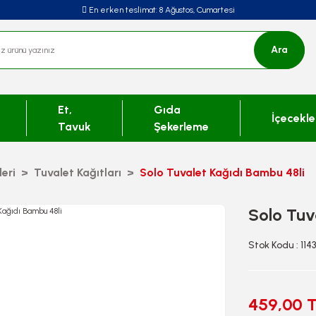
En erken teslimat:
8 Ağustos, Cumartesi
Ara
Et,
Gıda
İçecekle
Tavuk
Şekerleme
leri
Tuvalet Kağıtları
Solo Tuvalet Kağıdı Bambu 48li
Solo Tuv
Stok Kodu : 114
459,00 