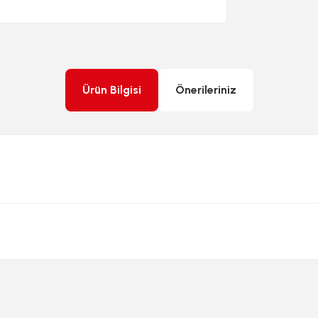
Ürün Bilgisi
Önerileriniz
rda yetersiz gördüğünüz noktaları öneri formunu kullanarak tarafımıza ileteb