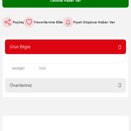
Gelince Haber Ver
Paylaş
Fiyatı Düşünce Haber Ver
Ürün Bilgisi
MENŞEİ
:
1001
Önerileriniz
Bu ürünün fiyat bilgisi, resim, ürün açıklamalarında ve diğer
konularda yetersiz gördüğünüz noktaları öneri formunu
kullanarak tarafımıza iletebilirsiniz.
Görüş ve önerileriniz için teşekkür ederiz.