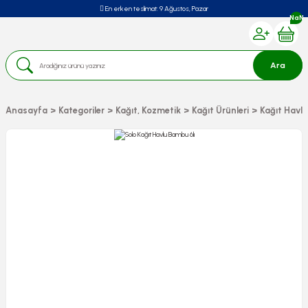
En erken teslimat:
9 Ağustos, Pazar
NaN
Ara
Anasayfa
Kategoriler
Kağıt, Kozmetik
Kağıt Ürünleri
Kağıt Havlu