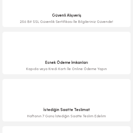
Ürün resmi kalitesiz, bozuk veya görüntülenemiyor.
Ürün açıklamasında eksik bilgiler bulunuyor.
Güvenli Alışveriş
Ürün bilgilerinde hatalar bulunuyor.
256 Bit SSL Güvenlik Sertifikası İle Bilgileriniz Güvende!
Ürün fiyatı diğer sitelerden daha pahalı.
Bu ürüne benzer farklı alternatifler olmalı.
Esnek Ödeme İmkanları
Kapıda veya Kredi Kartı İle Online Ödeme Yapın
Gönder
İstediğin Saatte Teslimat
Haftanın 7 Günü İstediğin Saatte Teslim Edelim