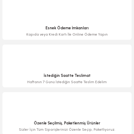
Bu ürüne benzer farklı alternatifler olmalı.
Esnek Ödeme İmkanları
Kapıda veya Kredi Kartı İle Online Ödeme Yapın
Gönder
İstediğin Saatte Teslimat
Haftanın 7 Günü İstediğin Saatte Teslim Edelim
Özenle Seçilmiş, Paketlenmiş Ürünler
Sizler İçin Tüm Siparişlerinizi Özenle Seçip, Paketliyoruz.