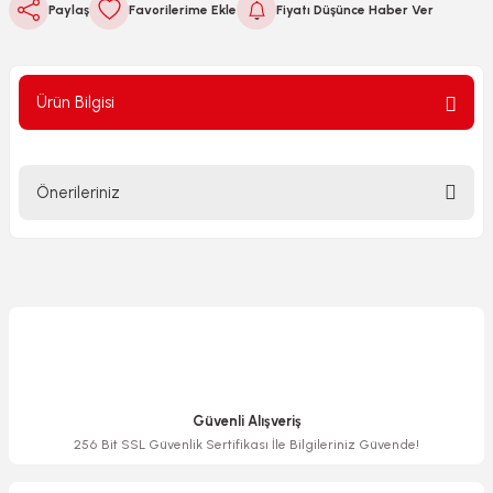
Paylaş
Fiyatı Düşünce Haber Ver
Ürün Bilgisi
Önerileriniz
Bu ürünün fiyat bilgisi, resim, ürün açıklamalarında ve diğer
konularda yetersiz gördüğünüz noktaları öneri formunu
kullanarak tarafımıza iletebilirsiniz.
Görüş ve önerileriniz için teşekkür ederiz.
Ürün resmi kalitesiz, bozuk veya görüntülenemiyor.
Ürün açıklamasında eksik bilgiler bulunuyor.
Güvenli Alışveriş
Ürün bilgilerinde hatalar bulunuyor.
256 Bit SSL Güvenlik Sertifikası İle Bilgileriniz Güvende!
Ürün fiyatı diğer sitelerden daha pahalı.