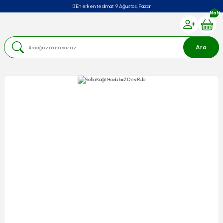
En erken teslimat:
9 Ağustos, Pazar
NaN
Ara