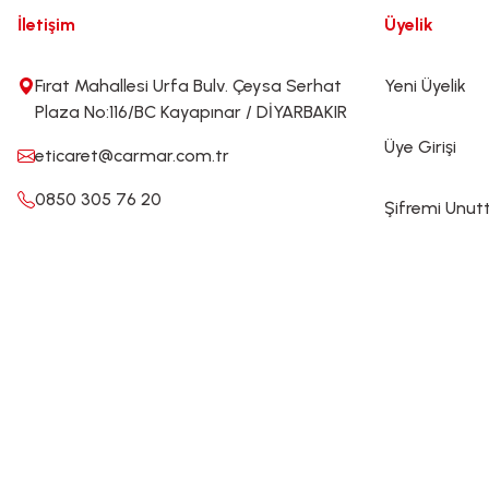
İletişim
Üyelik
Fırat Mahallesi Urfa Bulv. Çeysa Serhat
Yeni Üyelik
Plaza No:116/BC Kayapınar / DİYARBAKIR
Üye Girişi
eticaret@carmar.com.tr
0850 305 76 20
Şifremi Unu