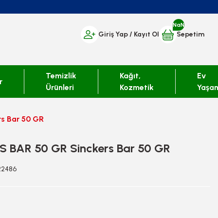
NaN
Giriş Yap
/ Kayıt Ol
Sepetim
Temizlik
Kağıt,
Ev
r
Ürünleri
Kozmetik
Yaşa
s Bar 50 GR
S BAR 50 GR Sinckers Bar 50 GR
422486