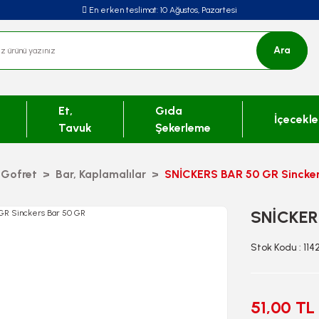
En erken teslimat:
10 Ağustos, Pazartesi
Ara
Et,
Gıda
İçecekle
Tavuk
Şekerleme
 Gofret
Bar, Kaplamalılar
SNİCKERS BAR 50 GR Sincker
SNİCKER
Stok Kodu : 11
51,00 TL