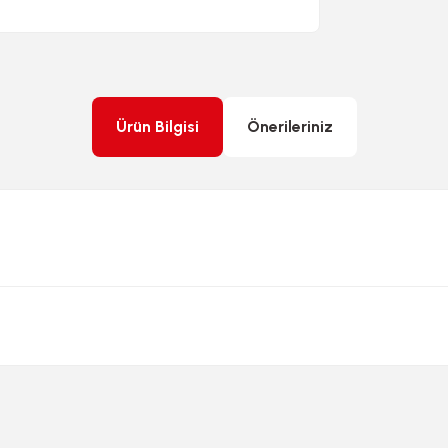
Ürün Bilgisi
Önerileriniz
rda yetersiz gördüğünüz noktaları öneri formunu kullanarak tarafımıza ileteb