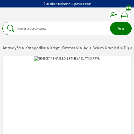
En erken teslimat:
9 Ağustos, Pazar
NaN
Ara
Anasayfa
Kategoriler
Kağıt, Kozmetik
Ağız Bakım Ürünleri
Diş 