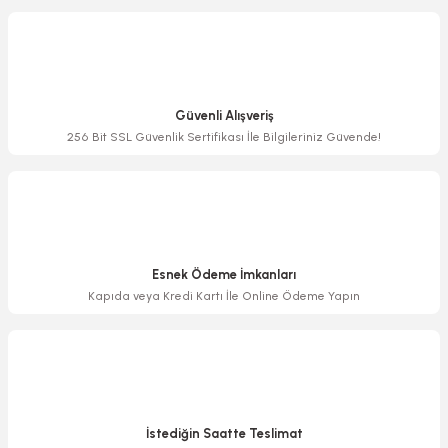
Görüş ve önerileriniz için teşekkür ederiz.
Ürün resmi kalitesiz, bozuk veya görüntülenemiyor.
Ürün açıklamasında eksik bilgiler bulunuyor.
Güvenli Alışveriş
Ürün bilgilerinde hatalar bulunuyor.
256 Bit SSL Güvenlik Sertifikası İle Bilgileriniz Güvende!
Ürün fiyatı diğer sitelerden daha pahalı.
Bu ürüne benzer farklı alternatifler olmalı.
Esnek Ödeme İmkanları
Kapıda veya Kredi Kartı İle Online Ödeme Yapın
Gönder
İstediğin Saatte Teslimat