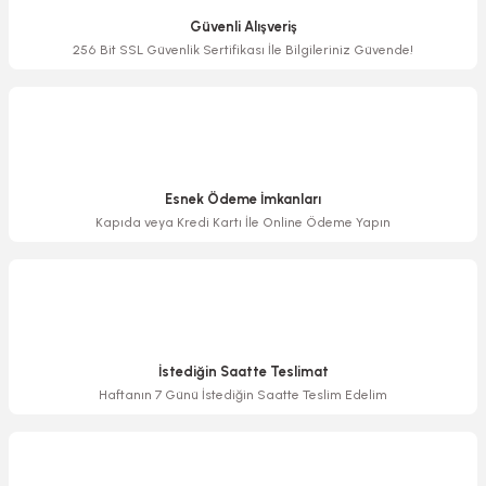
Ürün açıklamasında eksik bilgiler bulunuyor.
Güvenli Alışveriş
Ürün bilgilerinde hatalar bulunuyor.
256 Bit SSL Güvenlik Sertifikası İle Bilgileriniz Güvende!
Ürün fiyatı diğer sitelerden daha pahalı.
Bu ürüne benzer farklı alternatifler olmalı.
Esnek Ödeme İmkanları
Kapıda veya Kredi Kartı İle Online Ödeme Yapın
Gönder
İstediğin Saatte Teslimat
Haftanın 7 Günü İstediğin Saatte Teslim Edelim