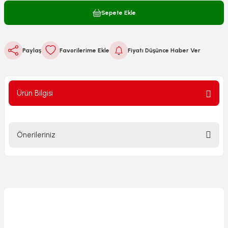
Sepete Ekle
Paylaş
Fiyatı Düşünce Haber Ver
Ürün Bilgisi
Önerileriniz
Bu ürünün fiyat bilgisi, resim, ürün açıklamalarında ve diğer
konularda yetersiz gördüğünüz noktaları öneri formunu
kullanarak tarafımıza iletebilirsiniz.
Görüş ve önerileriniz için teşekkür ederiz.
Ürün resmi kalitesiz, bozuk veya görüntülenemiyor.