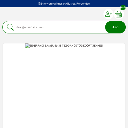
En erken teslimat:
6 Ağustos, Perşembe
NaN
Ara