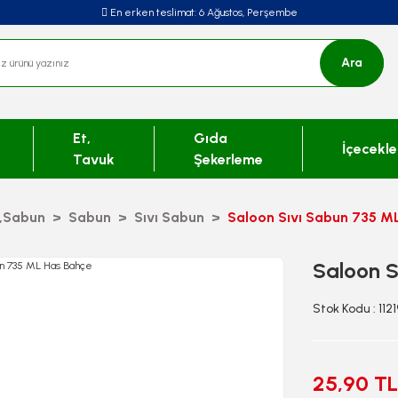
En erken teslimat:
6 Ağustos, Perşembe
Ara
Et,
Gıda
İçecekle
Tavuk
Şekerleme
,Sabun
Sabun
Sıvı Sabun
Saloon Sıvı Sabun 735 M
Saloon S
Stok Kodu : 112
25,90 TL