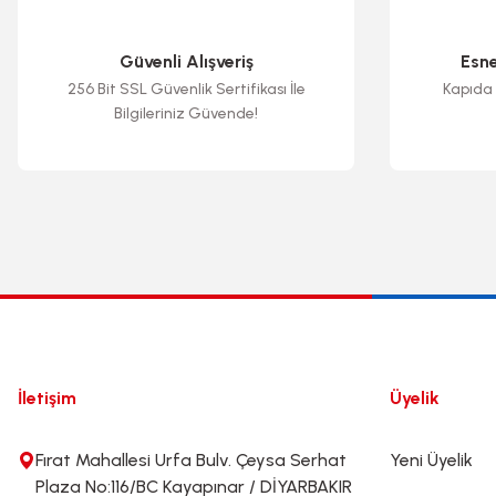
Ürün fiyatı diğer sitelerden daha pahalı.
Bu ürüne benzer farklı alternatifler olmalı.
Güvenli Alışveriş
Esn
256 Bit SSL Güvenlik Sertifikası İle
Kapıda 
Bilgileriniz Güvende!
İletişim
Üyelik
Fırat Mahallesi Urfa Bulv. Çeysa Serhat
Yeni Üyelik
Plaza No:116/BC Kayapınar / DİYARBAKIR