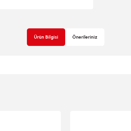
Ürün Bilgisi
Önerileriniz
rda yetersiz gördüğünüz noktaları öneri formunu kullanarak tarafımıza ileteb