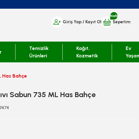
NaN
Giriş Yap
/ Kayıt Ol
Sepetim
Temizlik
Kağıt,
Ev
r
Ürünleri
Kozmetik
Yaşa
L Has Bahçe
ıvı Sabun 735 ML Has Bahçe
19474