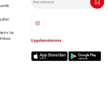
venlik
ullari
Metni Ve
litikası
Uygulamalarımız