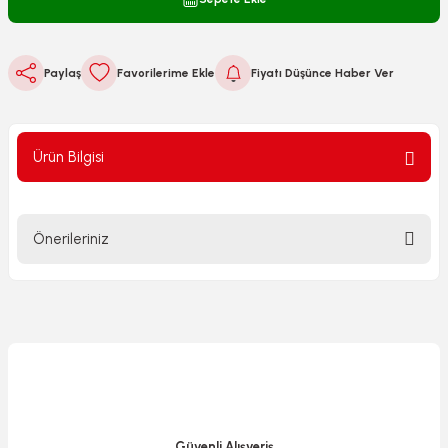
Paylaş
Fiyatı Düşünce Haber Ver
Ürün Bilgisi
Önerileriniz
Bu ürünün fiyat bilgisi, resim, ürün açıklamalarında ve diğer
konularda yetersiz gördüğünüz noktaları öneri formunu
kullanarak tarafımıza iletebilirsiniz.
Görüş ve önerileriniz için teşekkür ederiz.
Ürün resmi kalitesiz, bozuk veya görüntülenemiyor.
Ürün açıklamasında eksik bilgiler bulunuyor.
Güvenli Alışveriş