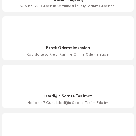
Ürün bilgilerinde hatalar bulunuyor.
256 Bit SSL Güvenlik Sertifikası İle Bilgileriniz Güvende!
Ürün fiyatı diğer sitelerden daha pahalı.
Bu ürüne benzer farklı alternatifler olmalı.
Esnek Ödeme İmkanları
Kapıda veya Kredi Kartı İle Online Ödeme Yapın
Gönder
İstediğin Saatte Teslimat
Haftanın 7 Günü İstediğin Saatte Teslim Edelim