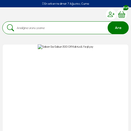
En erken teslimat:
7 Ağustos, Cuma
NaN
Ara