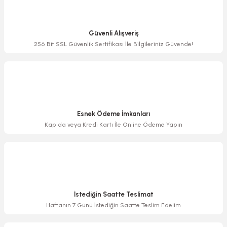
Ürün resmi kalitesiz, bozuk veya görüntülenemiyor.
Ürün açıklamasında eksik bilgiler bulunuyor.
Güvenli Alışveriş
Ürün bilgilerinde hatalar bulunuyor.
256 Bit SSL Güvenlik Sertifikası İle Bilgileriniz Güvende!
Ürün fiyatı diğer sitelerden daha pahalı.
Bu ürüne benzer farklı alternatifler olmalı.
Esnek Ödeme İmkanları
Kapıda veya Kredi Kartı İle Online Ödeme Yapın
Gönder
İstediğin Saatte Teslimat
Haftanın 7 Günü İstediğin Saatte Teslim Edelim