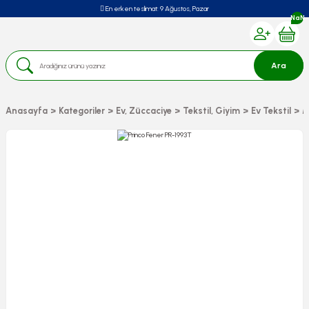
En erken teslimat:
9 Ağustos, Pazar
NaN
Ara
Anasayfa
Kategoriler
Ev, Züccaciye
Tekstil, Giyim
Ev Tekstil
M