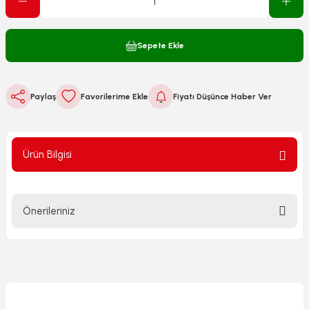
Sepete Ekle
Paylaş
Fiyatı Düşünce Haber Ver
Ürün Bilgisi
Önerileriniz
Bu ürünün fiyat bilgisi, resim, ürün açıklamalarında ve diğer
konularda yetersiz gördüğünüz noktaları öneri formunu
kullanarak tarafımıza iletebilirsiniz.
Görüş ve önerileriniz için teşekkür ederiz.