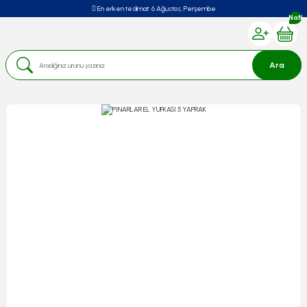
En erken teslimat:
6 Ağustos, Perşembe
NaN
Ara