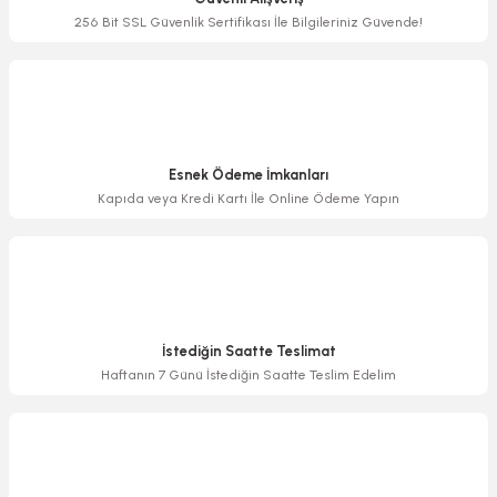
Ürün bilgilerinde hatalar bulunuyor.
256 Bit SSL Güvenlik Sertifikası İle Bilgileriniz Güvende!
Ürün fiyatı diğer sitelerden daha pahalı.
Bu ürüne benzer farklı alternatifler olmalı.
Esnek Ödeme İmkanları
Kapıda veya Kredi Kartı İle Online Ödeme Yapın
Gönder
İstediğin Saatte Teslimat
Haftanın 7 Günü İstediğin Saatte Teslim Edelim