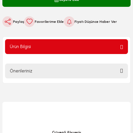
Paylaş
Fiyatı Düşünce Haber Ver
Ürün Bilgisi
Önerileriniz
Bu ürünün fiyat bilgisi, resim, ürün açıklamalarında ve diğer
konularda yetersiz gördüğünüz noktaları öneri formunu
kullanarak tarafımıza iletebilirsiniz.
Görüş ve önerileriniz için teşekkür ederiz.
Ürün resmi kalitesiz, bozuk veya görüntülenemiyor.
Ürün açıklamasında eksik bilgiler bulunuyor.
Güvenli Alışveriş