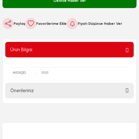
Gelince Haber Ver
Paylaş
Fiyatı Düşünce Haber Ver
Ürün Bilgisi
MENŞEİ
:
1001
Önerileriniz
Bu ürünün fiyat bilgisi, resim, ürün açıklamalarında ve diğer
konularda yetersiz gördüğünüz noktaları öneri formunu
kullanarak tarafımıza iletebilirsiniz.
Görüş ve önerileriniz için teşekkür ederiz.