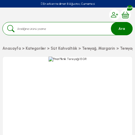
En erken teslimat:
8 Ağustos, Cumartesi
NaN
Ara
Anasayfa
Kategoriler
Süt Kahvaltılık
Tereyağ, Margarin
Tereyağ