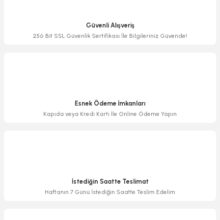
Ürün resmi kalitesiz, bozuk veya görüntülenemiyor.
Ürün açıklamasında eksik bilgiler bulunuyor.
Güvenli Alışveriş
Ürün bilgilerinde hatalar bulunuyor.
256 Bit SSL Güvenlik Sertifikası İle Bilgileriniz Güvende!
Ürün fiyatı diğer sitelerden daha pahalı.
Bu ürüne benzer farklı alternatifler olmalı.
Esnek Ödeme İmkanları
Kapıda veya Kredi Kartı İle Online Ödeme Yapın
Gönder
İstediğin Saatte Teslimat
Haftanın 7 Günü İstediğin Saatte Teslim Edelim