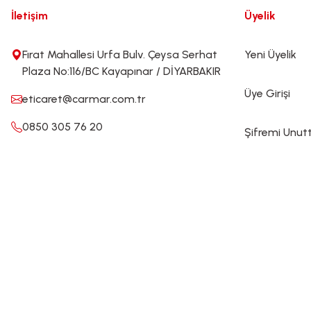
İletişim
Üyelik
Fırat Mahallesi Urfa Bulv. Çeysa Serhat
Yeni Üyelik
Plaza No:116/BC Kayapınar / DİYARBAKIR
Üye Girişi
eticaret@carmar.com.tr
0850 305 76 20
Şifremi Unu