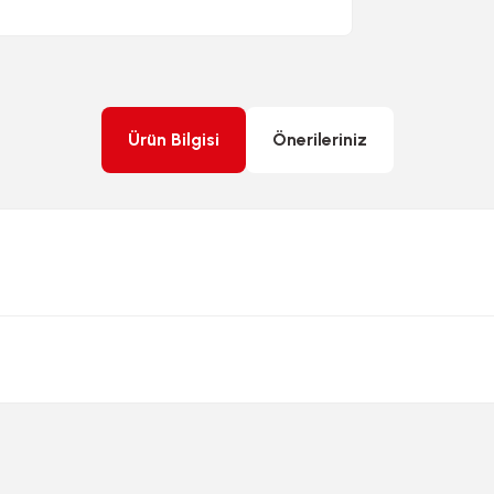
Ürün Bilgisi
Önerileriniz
rda yetersiz gördüğünüz noktaları öneri formunu kullanarak tarafımıza ileteb