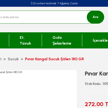
En erken teslimat:
7 Ağustos, Cuma
Ara
Et,
Gıda
İçecekle
Tavuk
Şekerleme
i
Sucuk
Pınar Kangal Sucuk Şölen 180 GR
Pınar Ka
Stok Kodu : 110
272,00 