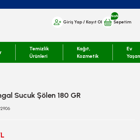
NaN
Giriş Yap
/ Kayıt Ol
Sepetim
Temizlik
Kağıt,
Ev
r
Ürünleri
Kozmetik
Yaşa
ngal Sucuk Şölen 180 GR
92906
TL