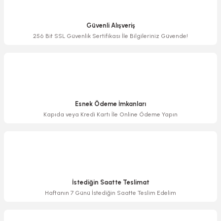
Ürün resmi kalitesiz, bozuk veya görüntülenemiyor.
Ürün açıklamasında eksik bilgiler bulunuyor.
Güvenli Alışveriş
Ürün bilgilerinde hatalar bulunuyor.
256 Bit SSL Güvenlik Sertifikası İle Bilgileriniz Güvende!
Ürün fiyatı diğer sitelerden daha pahalı.
Bu ürüne benzer farklı alternatifler olmalı.
Esnek Ödeme İmkanları
Kapıda veya Kredi Kartı İle Online Ödeme Yapın
Gönder
İstediğin Saatte Teslimat
Haftanın 7 Günü İstediğin Saatte Teslim Edelim