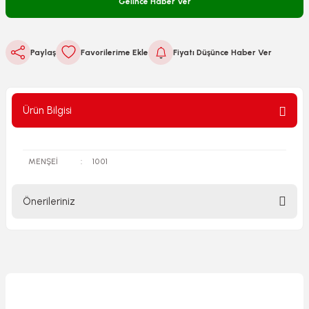
Gelince Haber Ver
Paylaş
Fiyatı Düşünce Haber Ver
Ürün Bilgisi
MENŞEİ
:
1001
Önerileriniz
Bu ürünün fiyat bilgisi, resim, ürün açıklamalarında ve diğer
konularda yetersiz gördüğünüz noktaları öneri formunu
kullanarak tarafımıza iletebilirsiniz.
Görüş ve önerileriniz için teşekkür ederiz.