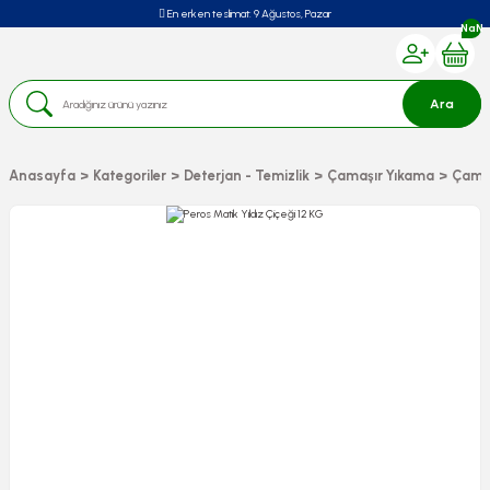
En erken teslimat:
9 Ağustos, Pazar
NaN
Ara
Anasayfa
Kategoriler
Deterjan - Temizlik
Çamaşır Yıkama
Çamaş