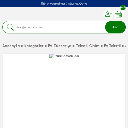
En erken teslimat:
7 Ağustos, Cuma
NaN
Ara
Anasayfa
Kategoriler
Ev, Züccaciye
Tekstil, Giyim
Ev Tekstil
M