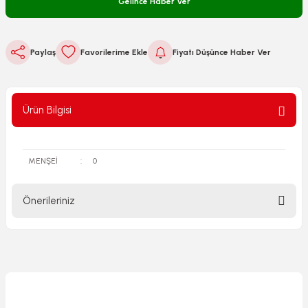
Gelince Haber Ver
Paylaş
Fiyatı Düşünce Haber Ver
Ürün Bilgisi
MENŞEİ
:
0
Önerileriniz
Bu ürünün fiyat bilgisi, resim, ürün açıklamalarında ve diğer
konularda yetersiz gördüğünüz noktaları öneri formunu
kullanarak tarafımıza iletebilirsiniz.
Görüş ve önerileriniz için teşekkür ederiz.