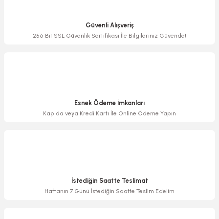
Ürün resmi kalitesiz, bozuk veya görüntülenemiyor.
Ürün açıklamasında eksik bilgiler bulunuyor.
Güvenli Alışveriş
Ürün bilgilerinde hatalar bulunuyor.
256 Bit SSL Güvenlik Sertifikası İle Bilgileriniz Güvende!
Ürün fiyatı diğer sitelerden daha pahalı.
Bu ürüne benzer farklı alternatifler olmalı.
Esnek Ödeme İmkanları
Kapıda veya Kredi Kartı İle Online Ödeme Yapın
Gönder
İstediğin Saatte Teslimat
Haftanın 7 Günü İstediğin Saatte Teslim Edelim