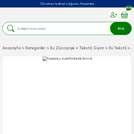
En erken teslimat:
6 Ağustos, Perşembe
NaN
Ara
Anasayfa
Kategoriler
Ev, Züccaciye
Tekstil, Giyim
Ev Tekstil
M