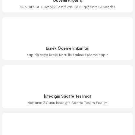
Güvenli Alışveriş
Ürün bilgilerinde hatalar bulunuyor.
256 Bit SSL Güvenlik Sertifikası İle Bilgileriniz Güvende!
Ürün fiyatı diğer sitelerden daha pahalı.
Bu ürüne benzer farklı alternatifler olmalı.
Esnek Ödeme İmkanları
Kapıda veya Kredi Kartı İle Online Ödeme Yapın
Gönder
İstediğin Saatte Teslimat
Haftanın 7 Günü İstediğin Saatte Teslim Edelim