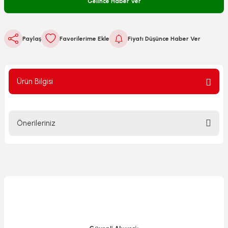
Gelince Haber Ver
Paylaş
Fiyatı Düşünce Haber Ver
Ürün Bilgisi
Önerileriniz
Bu ürünün fiyat bilgisi, resim, ürün açıklamalarında ve diğer
konularda yetersiz gördüğünüz noktaları öneri formunu
kullanarak tarafımıza iletebilirsiniz.
Görüş ve önerileriniz için teşekkür ederiz.
Ürün resmi kalitesiz, bozuk veya görüntülenemiyor.
Ürün açıklamasında eksik bilgiler bulunuyor.