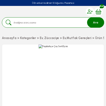
En erken teslimat:
10 Ağustos, Pazartesi
NaN
Ara
Anasayfa
Kategoriler
Ev, Züccaciye
Ev,Mutfak Gereçleri
Ürün Se