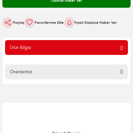
Gelince Haber Ver
Paylaş
Fiyatı Düşünce Haber Ver
Ürün Bilgisi
Önerileriniz
Bu ürünün fiyat bilgisi, resim, ürün açıklamalarında ve diğer
konularda yetersiz gördüğünüz noktaları öneri formunu
kullanarak tarafımıza iletebilirsiniz.
Görüş ve önerileriniz için teşekkür ederiz.
Ürün resmi kalitesiz, bozuk veya görüntülenemiyor.
Ürün açıklamasında eksik bilgiler bulunuyor.