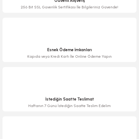
Güvenli Alışveriş
Ürün bilgilerinde hatalar bulunuyor.
256 Bit SSL Güvenlik Sertifikası İle Bilgileriniz Güvende!
Ürün fiyatı diğer sitelerden daha pahalı.
Bu ürüne benzer farklı alternatifler olmalı.
Esnek Ödeme İmkanları
Kapıda veya Kredi Kartı İle Online Ödeme Yapın
Gönder
İstediğin Saatte Teslimat
Haftanın 7 Günü İstediğin Saatte Teslim Edelim