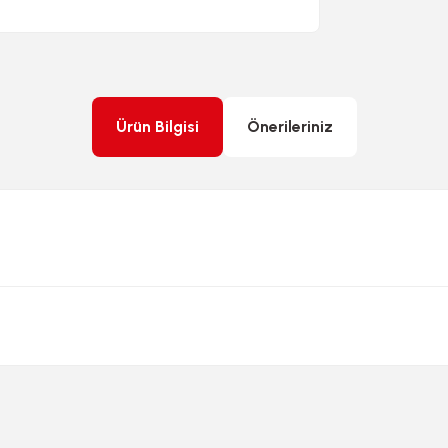
Ürün Bilgisi
Önerileriniz
rda yetersiz gördüğünüz noktaları öneri formunu kullanarak tarafımıza ileteb