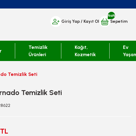
NaN
Giriş Yap
/ Kayıt Ol
Sepetim
Temizlik
Kağıt,
Ev
r
Ürünleri
Kozmetik
Yaşa
do Temizlik Seti
rnado Temizlik Seti
428622
 TL