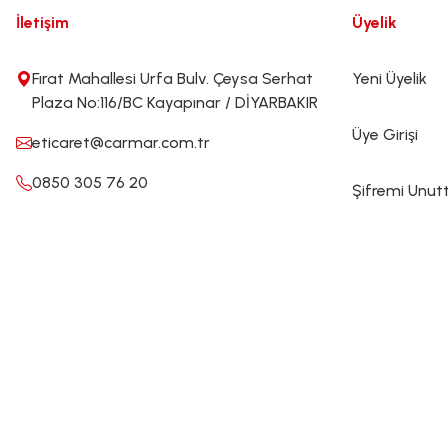
İletişim
Üyelik
Fırat Mahallesi Urfa Bulv. Çeysa Serhat
Yeni Üyelik
Plaza No:116/BC Kayapınar / DİYARBAKIR
Üye Girişi
eticaret@carmar.com.tr
0850 305 76 20
Şifremi Unu