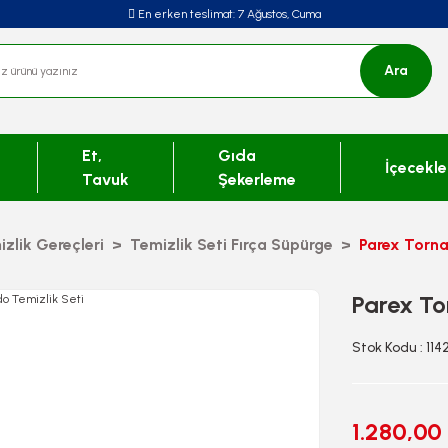
En erken teslimat:
7 Ağustos, Cuma
Ara
Et,
Gıda
İçecekle
Tavuk
Şekerleme
zlik Gereçleri
Temizlik Seti Fırça Süpürge
Parex Torna
Parex To
Stok Kodu : 11
1.280,00