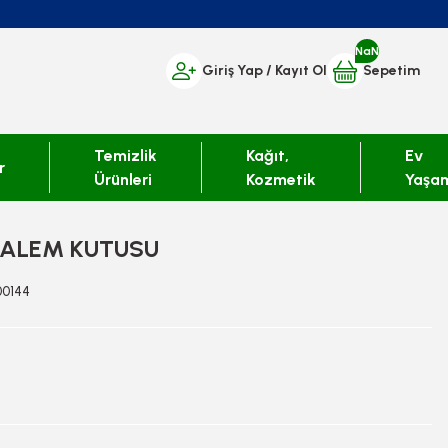
NaN
Giriş Yap
/ Kayıt Ol
Sepetim
Temizlik
Kağıt,
Ev
r
Ürünleri
Kozmetik
Yaşa
ALEM KUTUSU
00144