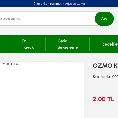
En erken teslimat:
7 Ağustos, Cuma
Ara
Et,
Gıda
İçecekle
Tavuk
Şekerleme
OZMO K
Stok Kodu : 00
2,00 TL