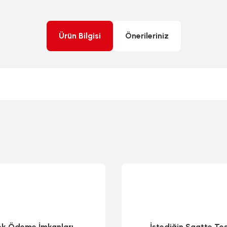
Ürün Bilgisi
Önerileriniz
rda yetersiz gördüğünüz noktaları öneri formunu kullanarak tarafımıza ileteb
ek Ödeme İmkanları
İstediğin Saatte Te