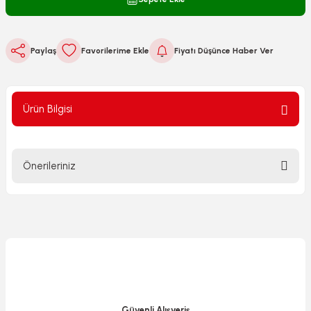
Paylaş
Fiyatı Düşünce Haber Ver
Ürün Bilgisi
Önerileriniz
Bu ürünün fiyat bilgisi, resim, ürün açıklamalarında ve diğer
konularda yetersiz gördüğünüz noktaları öneri formunu
kullanarak tarafımıza iletebilirsiniz.
Görüş ve önerileriniz için teşekkür ederiz.
Ürün resmi kalitesiz, bozuk veya görüntülenemiyor.
Ürün açıklamasında eksik bilgiler bulunuyor.
Güvenli Alışveriş