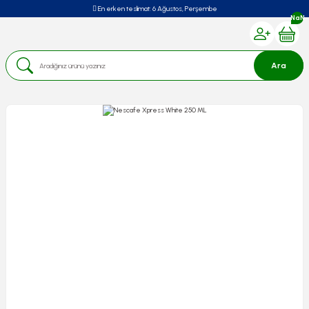
En erken teslimat:
6 Ağustos, Perşembe
NaN
Ara