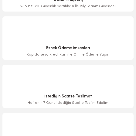
Ürün bilgilerinde hatalar bulunuyor.
256 Bit SSL Güvenlik Sertifikası İle Bilgileriniz Güvende!
Ürün fiyatı diğer sitelerden daha pahalı.
Bu ürüne benzer farklı alternatifler olmalı.
Esnek Ödeme İmkanları
Kapıda veya Kredi Kartı İle Online Ödeme Yapın
Gönder
İstediğin Saatte Teslimat
Haftanın 7 Günü İstediğin Saatte Teslim Edelim