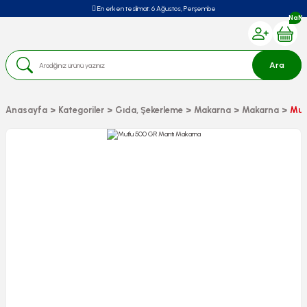
En erken teslimat:
6 Ağustos, Perşembe
NaN
Ara
Anasayfa
Kategoriler
Gıda, Şekerleme
Makarna
Makarna
Mut