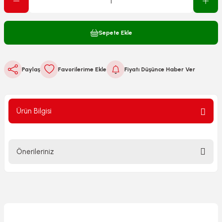
Sepete Ekle
Paylaş
Fiyatı Düşünce Haber Ver
Ürün Bilgisi
Önerileriniz
Bu ürünün fiyat bilgisi, resim, ürün açıklamalarında ve diğer
konularda yetersiz gördüğünüz noktaları öneri formunu
kullanarak tarafımıza iletebilirsiniz.
Görüş ve önerileriniz için teşekkür ederiz.