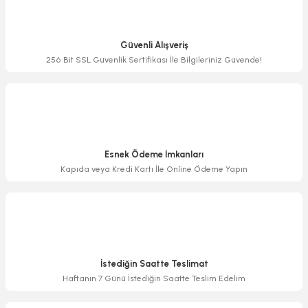
Ürün resmi kalitesiz, bozuk veya görüntülenemiyor.
Ürün açıklamasında eksik bilgiler bulunuyor.
Güvenli Alışveriş
Ürün bilgilerinde hatalar bulunuyor.
256 Bit SSL Güvenlik Sertifikası İle Bilgileriniz Güvende!
Ürün fiyatı diğer sitelerden daha pahalı.
Bu ürüne benzer farklı alternatifler olmalı.
Esnek Ödeme İmkanları
Kapıda veya Kredi Kartı İle Online Ödeme Yapın
Gönder
İstediğin Saatte Teslimat
Haftanın 7 Günü İstediğin Saatte Teslim Edelim