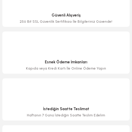
Ürün resmi kalitesiz, bozuk veya görüntülenemiyor.
Ürün açıklamasında eksik bilgiler bulunuyor.
Güvenli Alışveriş
Ürün bilgilerinde hatalar bulunuyor.
256 Bit SSL Güvenlik Sertifikası İle Bilgileriniz Güvende!
Ürün fiyatı diğer sitelerden daha pahalı.
Bu ürüne benzer farklı alternatifler olmalı.
Esnek Ödeme İmkanları
Kapıda veya Kredi Kartı İle Online Ödeme Yapın
Gönder
İstediğin Saatte Teslimat
Haftanın 7 Günü İstediğin Saatte Teslim Edelim