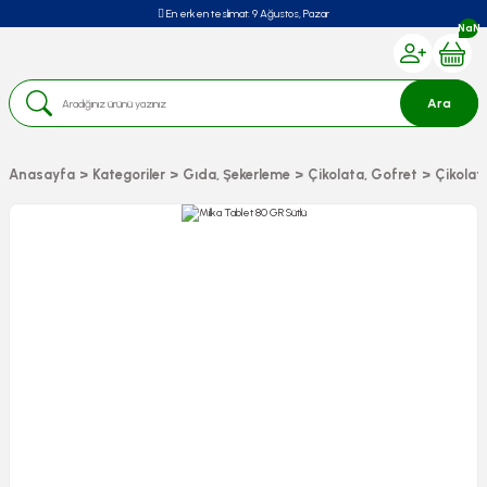
En erken teslimat:
9 Ağustos, Pazar
NaN
Ara
Anasayfa
Kategoriler
Gıda, Şekerleme
Çikolata, Gofret
Çikolat