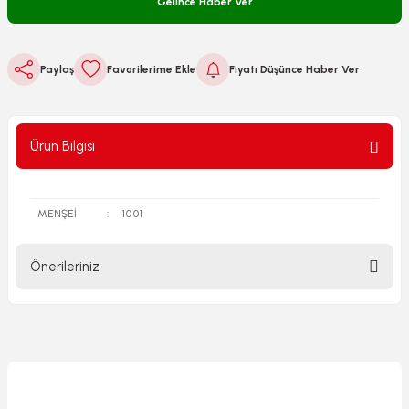
Gelince Haber Ver
Paylaş
Fiyatı Düşünce Haber Ver
Ürün Bilgisi
MENŞEİ
:
1001
Önerileriniz
Bu ürünün fiyat bilgisi, resim, ürün açıklamalarında ve diğer
konularda yetersiz gördüğünüz noktaları öneri formunu
kullanarak tarafımıza iletebilirsiniz.
Görüş ve önerileriniz için teşekkür ederiz.