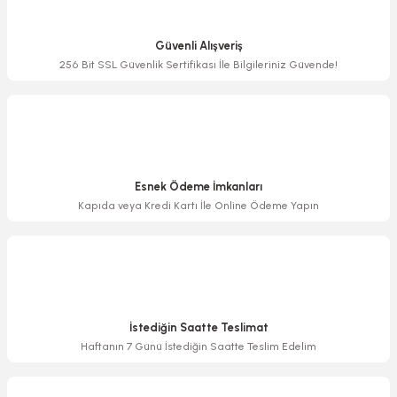
Ürün resmi kalitesiz, bozuk veya görüntülenemiyor.
Ürün açıklamasında eksik bilgiler bulunuyor.
Güvenli Alışveriş
Ürün bilgilerinde hatalar bulunuyor.
256 Bit SSL Güvenlik Sertifikası İle Bilgileriniz Güvende!
Ürün fiyatı diğer sitelerden daha pahalı.
Bu ürüne benzer farklı alternatifler olmalı.
Esnek Ödeme İmkanları
Kapıda veya Kredi Kartı İle Online Ödeme Yapın
Gönder
İstediğin Saatte Teslimat
Haftanın 7 Günü İstediğin Saatte Teslim Edelim