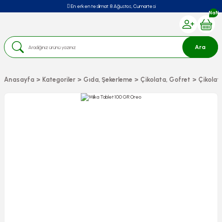
En erken teslimat:
8 Ağustos, Cumartesi
NaN
Ara
Anasayfa
Kategoriler
Gıda, Şekerleme
Çikolata, Gofret
Çikolat