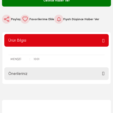
Gelince Haber Ver
Paylaş
Fiyatı Düşünce Haber Ver
Ürün Bilgisi
MENŞEİ
:
1001
Önerileriniz
Bu ürünün fiyat bilgisi, resim, ürün açıklamalarında ve diğer
konularda yetersiz gördüğünüz noktaları öneri formunu
kullanarak tarafımıza iletebilirsiniz.
Görüş ve önerileriniz için teşekkür ederiz.