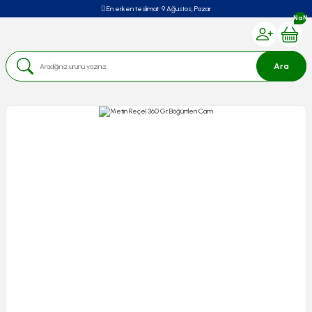
En erken teslimat:
9 Ağustos, Pazar
NaN
Ara