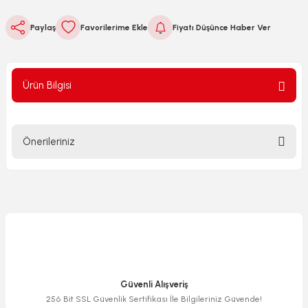
Paylaş
Fiyatı Düşünce Haber Ver
Ürün Bilgisi
Önerileriniz
Bu ürünün fiyat bilgisi, resim, ürün açıklamalarında ve diğer
konularda yetersiz gördüğünüz noktaları öneri formunu
kullanarak tarafımıza iletebilirsiniz.
Görüş ve önerileriniz için teşekkür ederiz.
Ürün resmi kalitesiz, bozuk veya görüntülenemiyor.
Ürün açıklamasında eksik bilgiler bulunuyor.
Güvenli Alışveriş
Ürün bilgilerinde hatalar bulunuyor.
256 Bit SSL Güvenlik Sertifikası İle Bilgileriniz Güvende!