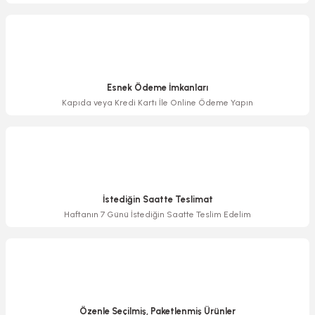
Ürün fiyatı diğer sitelerden daha pahalı.
Bu ürüne benzer farklı alternatifler olmalı.
Esnek Ödeme İmkanları
Kapıda veya Kredi Kartı İle Online Ödeme Yapın
Gönder
İstediğin Saatte Teslimat
Haftanın 7 Günü İstediğin Saatte Teslim Edelim
Özenle Seçilmiş, Paketlenmiş Ürünler