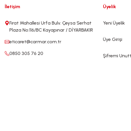
İletişim
Üyelik
Fırat Mahallesi Urfa Bulv. Çeysa Serhat
Yeni Üyelik
Plaza No:116/BC Kayapınar / DİYARBAKIR
Üye Girişi
eticaret@carmar.com.tr
0850 305 76 20
Şifremi Unu