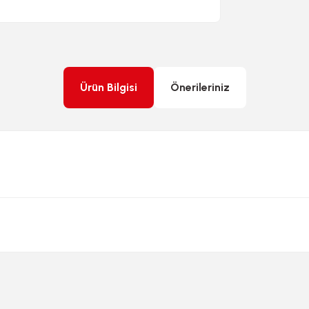
Ürün Bilgisi
Önerileriniz
rda yetersiz gördüğünüz noktaları öneri formunu kullanarak tarafımıza ileteb