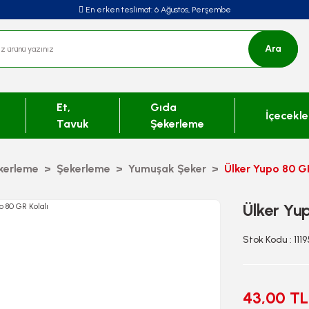
En erken teslimat:
6 Ağustos, Perşembe
Ara
Et,
Gıda
İçecekle
Tavuk
Şekerleme
kerleme
Şekerleme
Yumuşak Şeker
Ülker Yupo 80 GR
Ülker Yu
Stok Kodu : 111
43,00 TL