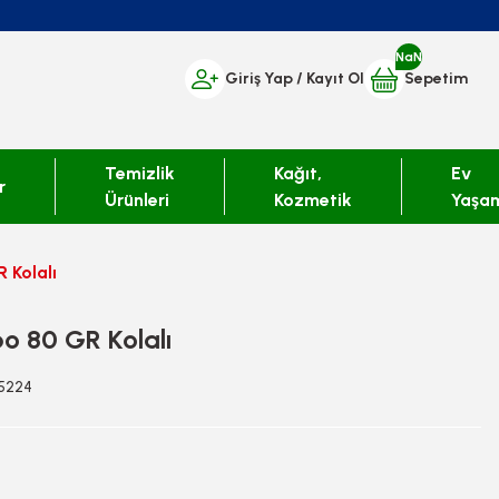
NaN
Giriş Yap
/ Kayıt Ol
Sepetim
Temizlik
Kağıt,
Ev
r
Ürünleri
Kozmetik
Yaşa
 Kolalı
po 80 GR Kolalı
95224