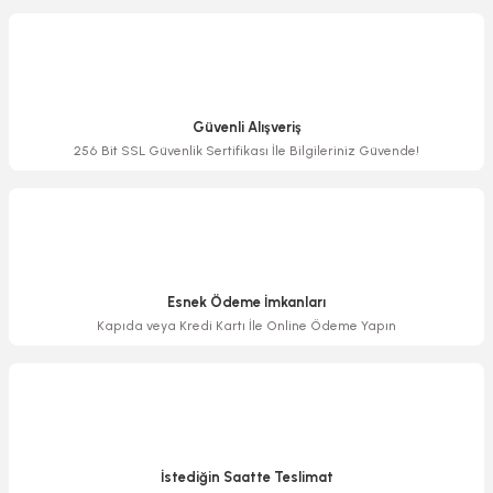
Görüş ve önerileriniz için teşekkür ederiz.
Ürün resmi kalitesiz, bozuk veya görüntülenemiyor.
Ürün açıklamasında eksik bilgiler bulunuyor.
Güvenli Alışveriş
Ürün bilgilerinde hatalar bulunuyor.
256 Bit SSL Güvenlik Sertifikası İle Bilgileriniz Güvende!
Ürün fiyatı diğer sitelerden daha pahalı.
Bu ürüne benzer farklı alternatifler olmalı.
Esnek Ödeme İmkanları
Kapıda veya Kredi Kartı İle Online Ödeme Yapın
Gönder
İstediğin Saatte Teslimat