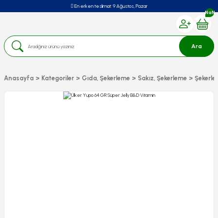
En erken teslimat:
9 Ağustos, Pazar
NaN
Ara
Anasayfa
Kategoriler
Gıda, Şekerleme
Sakız, Şekerleme
Şekerl