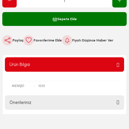
Sepete Ekle
Paylaş
Fiyatı Düşünce Haber Ver
Ürün Bilgisi
MENŞEİ
:
1001
Önerileriniz
Bu ürünün fiyat bilgisi, resim, ürün açıklamalarında ve diğer
konularda yetersiz gördüğünüz noktaları öneri formunu
kullanarak tarafımıza iletebilirsiniz.