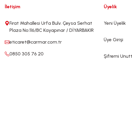
İletişim
Üyelik
Fırat Mahallesi Urfa Bulv. Çeysa Serhat
Yeni Üyelik
Plaza No:116/BC Kayapınar / DİYARBAKIR
Üye Girişi
eticaret@carmar.com.tr
0850 305 76 20
Şifremi Unu