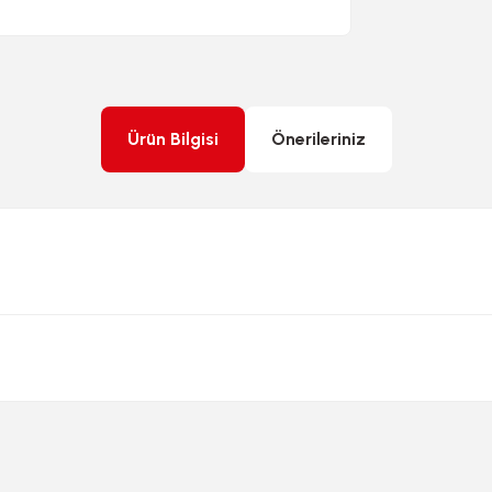
Ürün Bilgisi
Önerileriniz
rda yetersiz gördüğünüz noktaları öneri formunu kullanarak tarafımıza ileteb