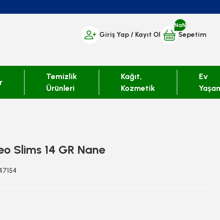
NaN
Giriş Yap
/ Kayıt Ol
Sepetim
Temizlik
Kağıt,
Ev
r
Ürünleri
Kozmetik
Yaşa
eo Slims 14 GR Nane
947154