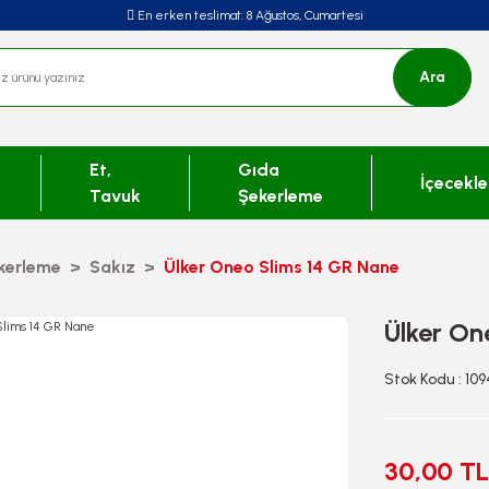
En erken teslimat:
8 Ağustos, Cumartesi
Ara
Et,
Gıda
İçecekle
Tavuk
Şekerleme
kerleme
Sakız
Ülker Oneo Slims 14 GR Nane
Ülker On
Stok Kodu : 10
30,00 TL