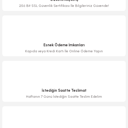
Ürün bilgilerinde hatalar bulunuyor.
256 Bit SSL Güvenlik Sertifikası İle Bilgileriniz Güvende!
Ürün fiyatı diğer sitelerden daha pahalı.
Bu ürüne benzer farklı alternatifler olmalı.
Esnek Ödeme İmkanları
Kapıda veya Kredi Kartı İle Online Ödeme Yapın
Gönder
İstediğin Saatte Teslimat
Haftanın 7 Günü İstediğin Saatte Teslim Edelim