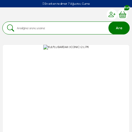
En erken teslimat:
7 Ağustos, Cuma
NaN
Ara