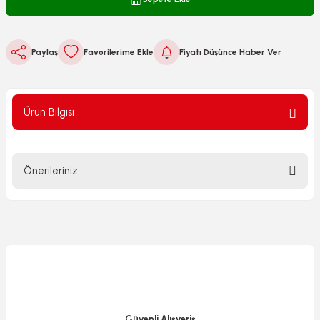
Paylaş
Fiyatı Düşünce Haber Ver
Ürün Bilgisi
Önerileriniz
Bu ürünün fiyat bilgisi, resim, ürün açıklamalarında ve diğer
konularda yetersiz gördüğünüz noktaları öneri formunu
kullanarak tarafımıza iletebilirsiniz.
Görüş ve önerileriniz için teşekkür ederiz.
Ürün resmi kalitesiz, bozuk veya görüntülenemiyor.
Ürün açıklamasında eksik bilgiler bulunuyor.
Güvenli Alışveriş