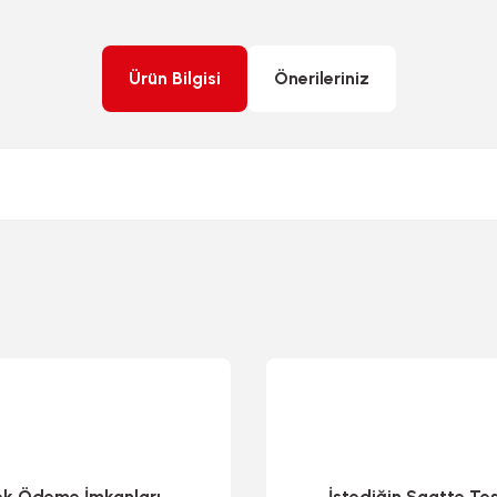
Ürün Bilgisi
Önerileriniz
rda yetersiz gördüğünüz noktaları öneri formunu kullanarak tarafımıza ileteb
ek Ödeme İmkanları
İstediğin Saatte Te