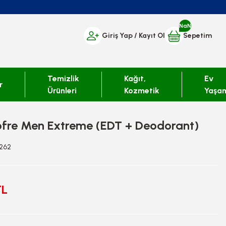
NaN
Giriş Yap
/ Kayıt Ol
Sepetim
Temizlik
Kağıt,
Ev
r
Ürünleri
Kozmetik
Yaşa
ofre Men Extreme (EDT + Deodorant)
6262
TL