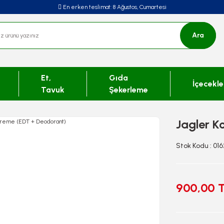
En erken teslimat:
8 Ağustos, Cumartesi
Ara
Et,
Gıda
İçecekle
Tavuk
Şekerleme
Jagler K
Stok Kodu : 01
900,00 