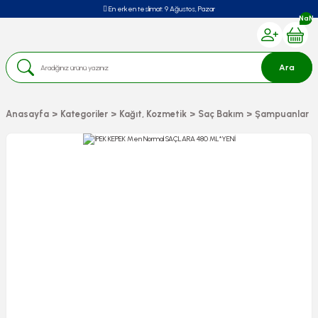
En erken teslimat:
9 Ağustos, Pazar
NaN
Ara
Anasayfa
Kategoriler
Kağıt, Kozmetik
Saç Bakım
Şampuanlar