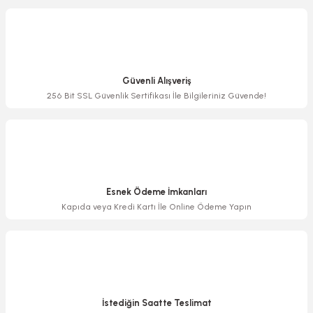
Görüş ve önerileriniz için teşekkür ederiz.
Ürün resmi kalitesiz, bozuk veya görüntülenemiyor.
Ürün açıklamasında eksik bilgiler bulunuyor.
Güvenli Alışveriş
Ürün bilgilerinde hatalar bulunuyor.
256 Bit SSL Güvenlik Sertifikası İle Bilgileriniz Güvende!
Ürün fiyatı diğer sitelerden daha pahalı.
Bu ürüne benzer farklı alternatifler olmalı.
Esnek Ödeme İmkanları
Kapıda veya Kredi Kartı İle Online Ödeme Yapın
Gönder
İstediğin Saatte Teslimat