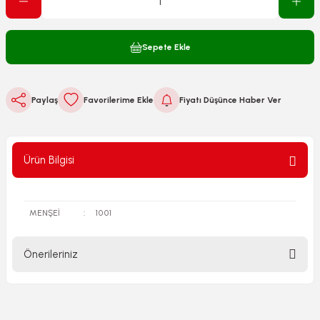
Sepete Ekle
Paylaş
Fiyatı Düşünce Haber Ver
Ürün Bilgisi
MENŞEİ
:
1001
Önerileriniz
Bu ürünün fiyat bilgisi, resim, ürün açıklamalarında ve diğer
konularda yetersiz gördüğünüz noktaları öneri formunu
kullanarak tarafımıza iletebilirsiniz.