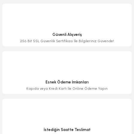
Görüş ve önerileriniz için teşekkür ederiz.
Ürün resmi kalitesiz, bozuk veya görüntülenemiyor.
Ürün açıklamasında eksik bilgiler bulunuyor.
Güvenli Alışveriş
Ürün bilgilerinde hatalar bulunuyor.
256 Bit SSL Güvenlik Sertifikası İle Bilgileriniz Güvende!
Ürün fiyatı diğer sitelerden daha pahalı.
Bu ürüne benzer farklı alternatifler olmalı.
Esnek Ödeme İmkanları
Kapıda veya Kredi Kartı İle Online Ödeme Yapın
Gönder
İstediğin Saatte Teslimat