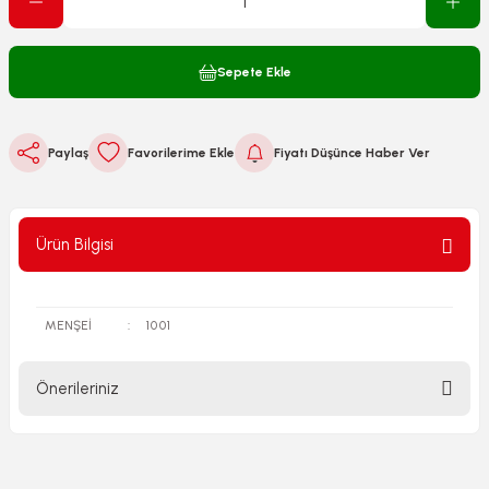
Sepete Ekle
Paylaş
Fiyatı Düşünce Haber Ver
Ürün Bilgisi
MENŞEİ
:
1001
Önerileriniz
Bu ürünün fiyat bilgisi, resim, ürün açıklamalarında ve diğer
konularda yetersiz gördüğünüz noktaları öneri formunu
kullanarak tarafımıza iletebilirsiniz.