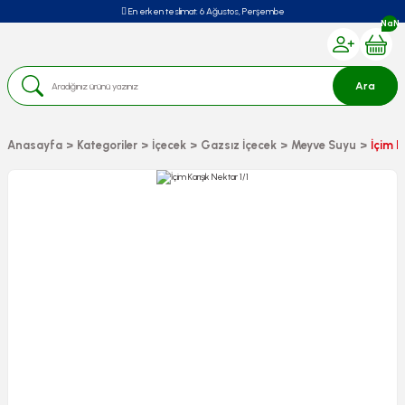
En erken teslimat:
6 Ağustos, Perşembe
NaN
Ara
Anasayfa
Kategoriler
İçecek
Gazsız İçecek
Meyve Suyu
İçim K