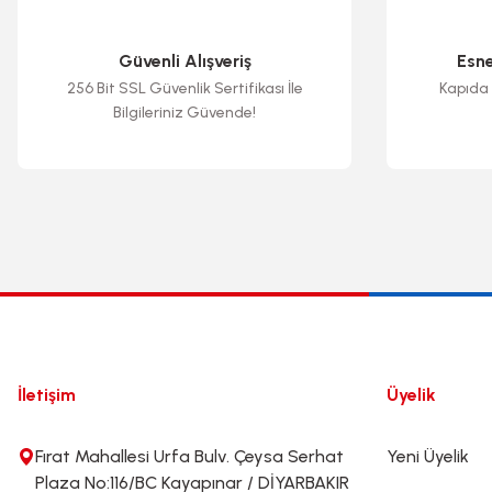
Ürün fiyatı diğer sitelerden daha pahalı.
Bu ürüne benzer farklı alternatifler olmalı.
Güvenli Alışveriş
Esn
256 Bit SSL Güvenlik Sertifikası İle
Kapıda 
Bilgileriniz Güvende!
İletişim
Üyelik
Fırat Mahallesi Urfa Bulv. Çeysa Serhat
Yeni Üyelik
Plaza No:116/BC Kayapınar / DİYARBAKIR