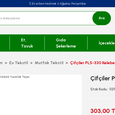
En erken teslimat:
6 Ağustos, Perşembe
Ara
Et,
Gıda
İçecekle
Tavuk
Şekerleme
im
Ev Tekstil
Mutfak Tekstil
Çifçiler PLS-330 Keleb
Çifçiler
Stok Kodu : 112
303,00 