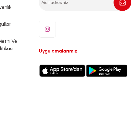
venlik
ullari
Metni Ve
litikası
Uygulamalarımız