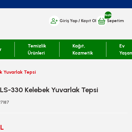
NaN
Giriş Yap
/ Kayıt Ol
Sepetim
Temizlik
Kağıt,
Ev
r
Ürünleri
Kozmetik
Yaşa
ek Yuvarlak Tepsi
 PLS-330 Kelebek Yuvarlak Tepsi
97187
TL