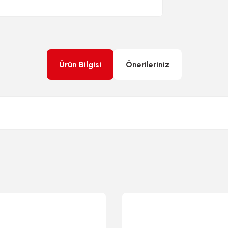
Ürün Bilgisi
Önerileriniz
rda yetersiz gördüğünüz noktaları öneri formunu kullanarak tarafımıza ileteb