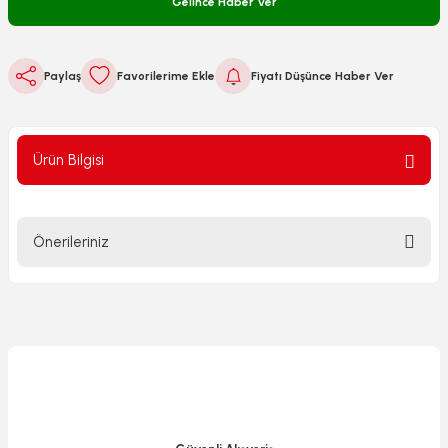
Gelince Haber Ver
Paylaş
Fiyatı Düşünce Haber Ver
Ürün Bilgisi
Önerileriniz
Bu ürünün fiyat bilgisi, resim, ürün açıklamalarında ve diğer
konularda yetersiz gördüğünüz noktaları öneri formunu
kullanarak tarafımıza iletebilirsiniz.
Görüş ve önerileriniz için teşekkür ederiz.
Ürün resmi kalitesiz, bozuk veya görüntülenemiyor.
Ürün açıklamasında eksik bilgiler bulunuyor.