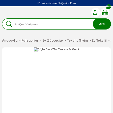
En erken teslimat:
9 Ağustos, Pazar
NaN
Ara
Anasayfa
Kategoriler
Ev, Züccaciye
Tekstil, Giyim
Ev Tekstil
M