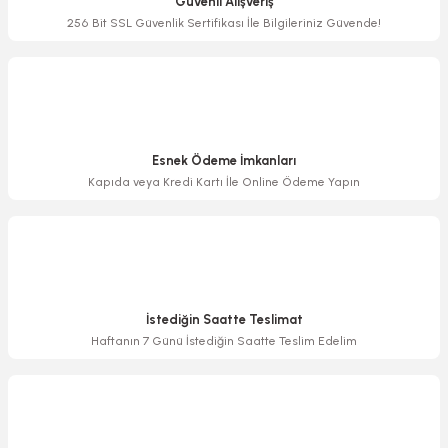
Güvenli Alışveriş
Ürün bilgilerinde hatalar bulunuyor.
256 Bit SSL Güvenlik Sertifikası İle Bilgileriniz Güvende!
Ürün fiyatı diğer sitelerden daha pahalı.
Bu ürüne benzer farklı alternatifler olmalı.
Esnek Ödeme İmkanları
Kapıda veya Kredi Kartı İle Online Ödeme Yapın
Gönder
İstediğin Saatte Teslimat
Haftanın 7 Günü İstediğin Saatte Teslim Edelim