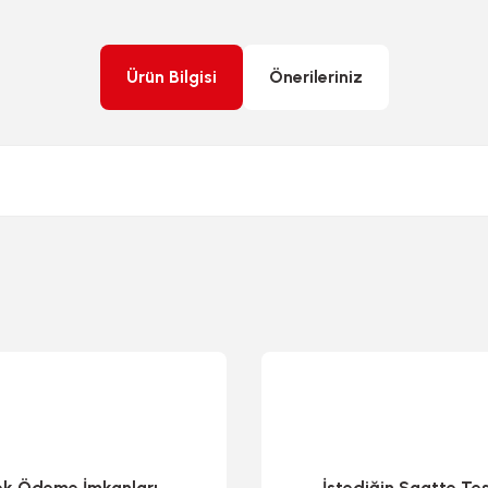
Ürün Bilgisi
Önerileriniz
rda yetersiz gördüğünüz noktaları öneri formunu kullanarak tarafımıza ileteb
ek Ödeme İmkanları
İstediğin Saatte Te