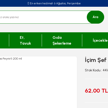
En erken teslimat:
6 Ağustos, Perşembe
Ara
Et,
Gıda
İçecekle
Tavuk
Şekerleme
İçim Şef
Stok Kodu : 44
62,00 TL