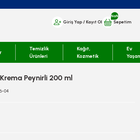
NaN
Giriş Yap
/ Kayıt Ol
Sepetim
Temizlik
Kağıt,
Ev
r
Ürünleri
Kozmetik
Yaşa
 Krema Peynirli 200 ml
16-04