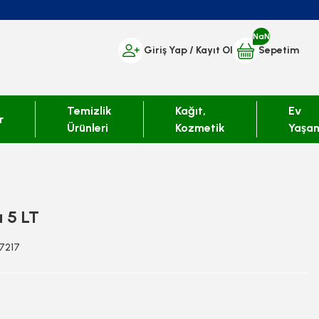
NaN
Giriş Yap
/ Kayıt Ol
Sepetim
Temizlik
Kağıt,
Ev
r
Ürünleri
Kozmetik
Yaşa
 5 LT
17217