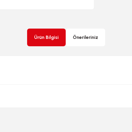
Ürün Bilgisi
Önerileriniz
rda yetersiz gördüğünüz noktaları öneri formunu kullanarak tarafımıza ileteb