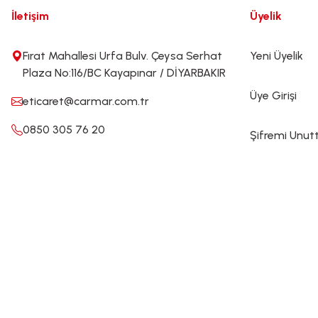
İletişim
Üyelik
Fırat Mahallesi Urfa Bulv. Çeysa Serhat
Yeni Üyelik
Plaza No:116/BC Kayapınar / DİYARBAKIR
Üye Girişi
eticaret@carmar.com.tr
0850 305 76 20
Şifremi Unu