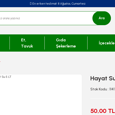
En erken teslimat:
8 Ağustos, Cumartesi
Ara
Et,
Gıda
İçecekle
Tavuk
Şekerleme
T
Hayat Su
Stok Kodu : 114
50,00 TL