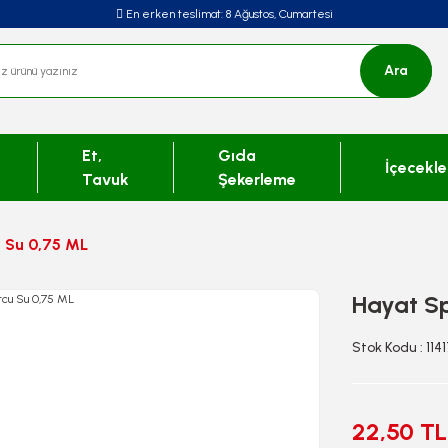
En erken teslimat:
8 Ağustos, Cumartesi
Ara
Et,
Gıda
İçecekle
Tavuk
Şekerleme
 Su 0,75 ML
Hayat S
Stok Kodu : 114
22,50 TL