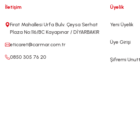
İletişim
Üyelik
Fırat Mahallesi Urfa Bulv. Çeysa Serhat
Yeni Üyelik
Plaza No:116/BC Kayapınar / DİYARBAKIR
Üye Girişi
eticaret@carmar.com.tr
0850 305 76 20
Şifremi Unu