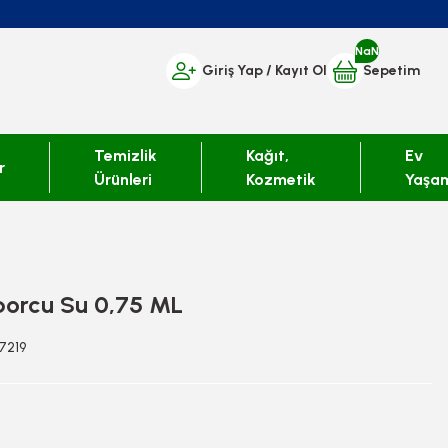
NaN
Giriş Yap
/ Kayıt Ol
Sepetim
Temizlik
Kağıt,
Ev
r
Ürünleri
Kozmetik
Yaşa
porcu Su 0,75 ML
17219