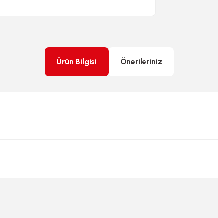
Ürün Bilgisi
Önerileriniz
rda yetersiz gördüğünüz noktaları öneri formunu kullanarak tarafımıza ileteb