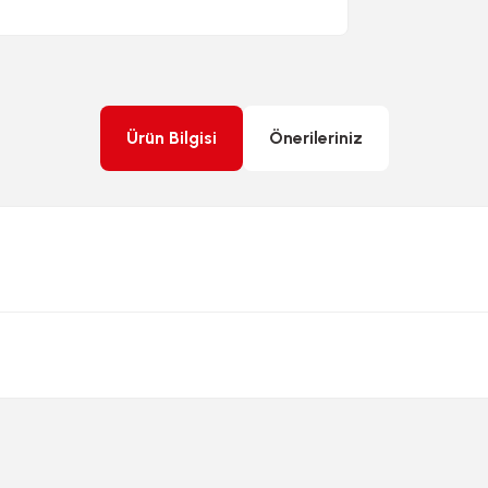
Ürün Bilgisi
Önerileriniz
rda yetersiz gördüğünüz noktaları öneri formunu kullanarak tarafımıza ileteb