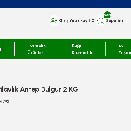
NaN
Giriş Yap
/ Kayıt Ol
Sepetim
Temizlik
Kağıt,
Ev
r
Ürünleri
Kozmetik
Yaşa
ilavlık Antep Bulgur 2 KG
03793
L