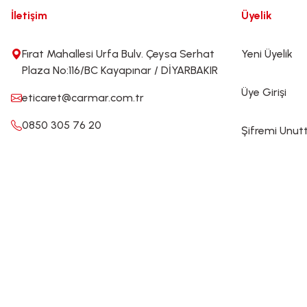
İletişim
Üyelik
Fırat Mahallesi Urfa Bulv. Çeysa Serhat
Yeni Üyelik
Plaza No:116/BC Kayapınar / DİYARBAKIR
Üye Girişi
eticaret@carmar.com.tr
0850 305 76 20
Şifremi Unu