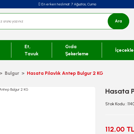
En erken teslimat:
7 Ağustos, Cuma
Ara
Et,
Gıda
İçecekle
Tavuk
Şekerleme
Bulgur
Hasata Pilavlık Antep Bulgur 2 KG
Hasata P
Stok Kodu : 114
112,00 T