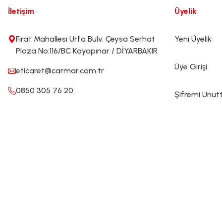
İletişim
Üyelik
Fırat Mahallesi Urfa Bulv. Çeysa Serhat
Yeni Üyelik
Plaza No:116/BC Kayapınar / DİYARBAKIR
Üye Girişi
eticaret@carmar.com.tr
0850 305 76 20
Şifremi Unu