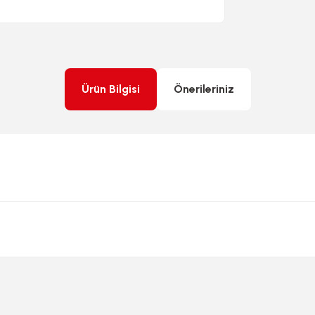
Ürün Bilgisi
Önerileriniz
rda yetersiz gördüğünüz noktaları öneri formunu kullanarak tarafımıza ileteb