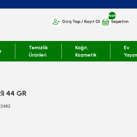
NaN
Giriş Yap
/ Kayıt Ol
Sepetim
Temizlik
Kağıt,
Ev
r
Ürünleri
Kozmetik
Yaşa
li 44 GR
422482