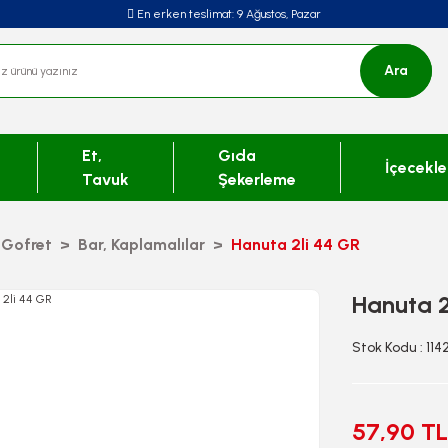
En erken teslimat:
9 Ağustos, Pazar
Ara
Et,
Gıda
İçecekle
Tavuk
Şekerleme
 Gofret
Bar, Kaplamalılar
Hanuta 2li 44 GR
Hanuta 2
Stok Kodu : 11
57,90 TL