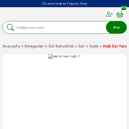
En erken teslimat:
9 Ağustos, Pazar
NaN
Ara
Anasayfa
Kategoriler
Süt Kahvaltılık
Süt
Sade
Halk Süt Yarım 