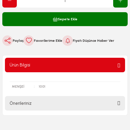
Sepete Ekle
Paylaş
Fiyatı Düşünce Haber Ver
Ürün Bilgisi
MENŞEİ
:
1001
Önerileriniz
Bu ürünün fiyat bilgisi, resim, ürün açıklamalarında ve diğer
konularda yetersiz gördüğünüz noktaları öneri formunu
kullanarak tarafımıza iletebilirsiniz.