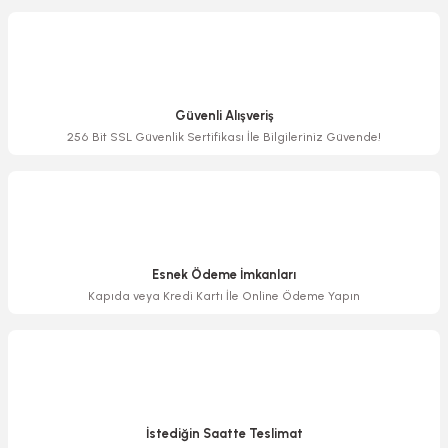
Görüş ve önerileriniz için teşekkür ederiz.
Ürün resmi kalitesiz, bozuk veya görüntülenemiyor.
Ürün açıklamasında eksik bilgiler bulunuyor.
Güvenli Alışveriş
Ürün bilgilerinde hatalar bulunuyor.
256 Bit SSL Güvenlik Sertifikası İle Bilgileriniz Güvende!
Ürün fiyatı diğer sitelerden daha pahalı.
Bu ürüne benzer farklı alternatifler olmalı.
Esnek Ödeme İmkanları
Kapıda veya Kredi Kartı İle Online Ödeme Yapın
Gönder
İstediğin Saatte Teslimat